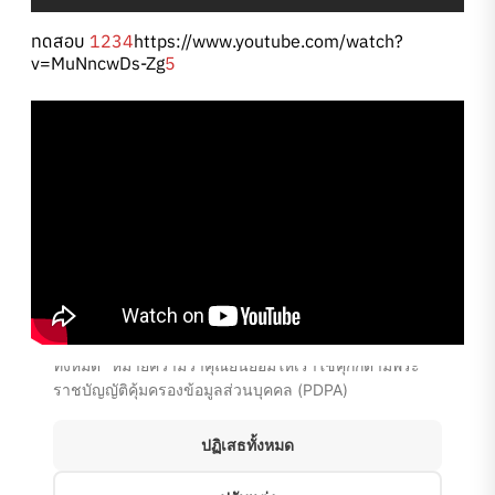
ทดสอบ
1234
https://www.youtube.com/watch?
v=MuNncwDs-Zg
5