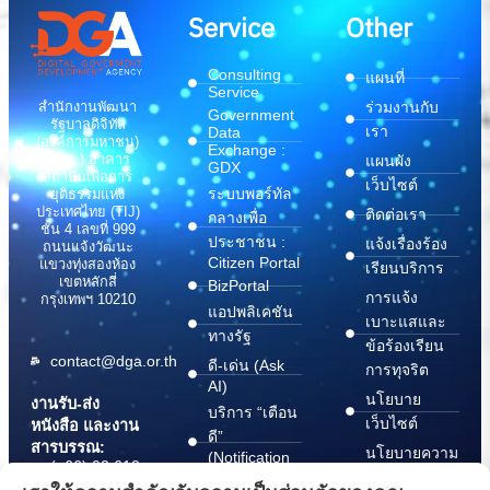
Service
Other
Consulting
แผนที่
Service
สำนักงานพัฒนา
ร่วมงานกับ
Government
รัฐบาลดิจิทัล
เรา
Data
(องค์การมหาชน)
Exchange :
(สพร.) อาคาร
แผนผัง
GDX
สถาบันเพื่อการ
เว็บไซต์
ระบบพอร์ทัล
ยุติธรรมแห่ง
ประเทศไทย (TIJ)
ติดต่อเรา
กลางเพื่อ
ชั้น 4 เลขที่ 999
ประชาชน :
แจ้งเรื่องร้อง
ถนนแจ้งวัฒนะ
Citizen Portal
แขวงทุ่งสองห้อง
เรียนบริการ
เขตหลักสี่
BizPortal
การแจ้ง
กรุงเทพฯ 10210
แอปพลิเคชัน
เบาะแสและ
ทางรัฐ
ข้อร้องเรียน
contact@dga.or.th
ดี-เด่น (Ask
การทุจริต
AI)
นโยบาย
งานรับ-ส่ง
บริการ “เตือน
เว็บไซต์
หนังสือ และงาน
ดี”
สารบรรณ:
นโยบายความ
(Notification
(+66) 02 612
Platform)
มั่นคง
6000