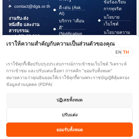
ข้อร้องเรียน
contact@dga.or.th
ดี-เด่น (Ask
การทุจริต
AI)
นโยบาย
งานรับ-ส่ง
บริการ “เตือน
เว็บไซต์
หนังสือ และงาน
ดี”
สารบรรณ:
นโยบายความ
(Notification
(+66) 02 612
Platform)
มั่นคง
6000
เราให้ความสำคัญกับความเป็นส่วนตัวของคุณ
บริการ
ปลอดภัย
saraban@dga.or.th
EN
|
TH
“กระเป๋า
สารสนเทศ
DGA Contact
เอกสาร”
ทางไซเบอร์
เราใช้คุกกี้เพื่อปรับปรุงประสบการณ์การเข้าชมเว็บไซต์ วิเคราะห์
Center:
(Document
ChangeLog
(+66) 02 612
การเข้าชม และปรับแต่งเนื้อหา การคลิก "ยอมรับทั้งหมด"
Wallet)
6060
หมายความว่าคุณยินยอมให้เราใช้คุกกี้ตามพระราชบัญญัติคุ้มครอง
ข้อมูลส่วนบุคคล (PDPA)
ปฏิเสธทั้งหมด
ปรับแต่ง
All rights reserved 2025. Digital Government Development Agency
(Public Organization) (DGA)
ยอมรับทั้งหมด