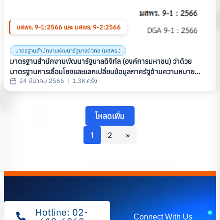
มสพร. 9-1:2566 และ มสพร. 9-2:2566
มาตรฐานสำนักงานพัฒนารัฐบาลดิจิทัล (มสพร.)
มาตรฐานสํานักงานพัฒนารัฐบาลดิจิทัล (องค์การมหาชน) ว่าด้วย
มาตรฐานการเชื่อมโยงและแลกเปลี่ยนข้อมูลภาครัฐด้านความหมาย
24 มีนาคม 2566
|
1.3K ครั้ง
ข้อมูล เรื่อง ข้อมูล สถานที่-ที่อยู่ (THAILAND GOVERNMENT
INFORMATION EXCHANGE STANDARD, SERIES: SEMANTIC,
PART 3-1: LOCATION- ADDRESS DATA) (มสพร. 9-1:2566) และ
เรื่อง ข้อมูลสถานที่-ภูมิสารสนเทศ (PART 3-2: LOCATION-
โหลดเพิ่ม
GEOSPATIAL DATA) (มสพร. 9-2:2566)
1
2
»
โหลดข้อมูลเสร็จสิ้น
Hotline: 02-
Connect With Us