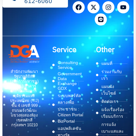
612-6060
Service
Other
Consulting
แผนที่
Service
สำนักงานพัฒนา
ร่วมงานกับ
Government
รัฐบาลดิจิทัล
เรา
Data
(องค์การมหาชน)
Exchange :
(สพร.) อาคาร
แผนผัง
GDX
สถาบันเพื่อการ
เว็บไซต์
ระบบพอร์ทัล
ยุติธรรมแห่ง
ประเทศไทย (TIJ)
ติดต่อเรา
กลางเพื่อ
ชั้น 4 เลขที่ 999
ประชาชน :
แจ้งเรื่องร้อง
ถนนแจ้งวัฒนะ
Citizen Portal
แขวงทุ่งสองห้อง
เรียนบริการ
เขตหลักสี่
BizPortal
การแจ้ง
กรุงเทพฯ 10210
แอปพลิเคชัน
เบาะแสและ
ทางรัฐ