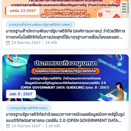
มสพร. 13-2567
มาตรฐานสำนักงานพัฒนารัฐบาลดิจิทัล (มสพร.)
มาตรฐานสํานักงานพัฒนารัฐบาลดิจิทัล (องค์การมหาชน) ว่าด้วยวิธีการ
ทางเทคโนโลยีดิจิทัลในการประยุกต์ใช้มาตรฐานการเชื่อมโยงและแลก
23 กันยายน 2567
|
1K ครั้ง
เปลี่ยนข้อมูลภาครัฐ ด้านความหมายข้อมูล (กรณีประยุกต์ใช้มาตรฐานฯ
ข้อมูลภาษีที่ดินและสิ่งปลูกสร้าง) (THAILAND GOVERNMENT
INFORMATION EXCHANGE STANDARD SERIES: SEMANTIC
STANDARD PART 4: IMPLEMENTATION LAND AND BUILDING
TAX) (มสพร. 13-2567)
มรด. 8 : 2567
มาตรฐานรัฐบาลดิจิทัล (มรด.)
มาตรฐานรัฐบาลดิจิทัลว่าด้วยแนวทางการเปิดเผยข้อมูลเปิดภาครัฐในรูป
แบบดิจิทัลต่อสาธารณะ เวอร์ชัน 2.0 (OPEN GOVERNMENT DATA
23 กันยายน 2567
|
1.1K ครั้ง
GUIDELINE) (มรด. 8 : 2567)