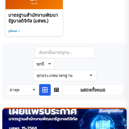
โพสต์
มาตรฐานสำนักงานพัฒนา
รัฐบาลดิจิทัล (มสพร.)
ดูทั้งหมด →
ข้ามไปยังผลการค้นหา
ค้นหามาตรฐาน
เลือกปีที่ต้องการดู
พิมพ์คำค้นหาและรอ 0.5 วินาทีเพื่อค้นหาอัตโนม
พิมพ์คำค้นหาและรอ 0.5 วินาทีเพื่อค้นหาอัตโนม
เลือกประเภทมาตรฐาน
เรียงลำดับตาม
แสดงทั้งหมด