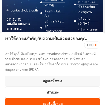
เบาะแสและ
ทางรัฐ
ข้อร้องเรียน
contact@dga.or.th
ดี-เด่น (Ask
การทุจริต
AI)
นโยบาย
งานรับ-ส่ง
บริการ “เตือน
เว็บไซต์
หนังสือ และงาน
ดี”
สารบรรณ:
นโยบายความ
(Notification
(+66) 02 612
Platform)
มั่นคง
6000
เราให้ความสำคัญกับความเป็นส่วนตัวของคุณ
บริการ
ปลอดภัย
saraban@dga.or.th
EN
|
TH
“กระเป๋า
สารสนเทศ
DGA Contact
เอกสาร”
ทางไซเบอร์
เราใช้คุกกี้เพื่อปรับปรุงประสบการณ์การเข้าชมเว็บไซต์ วิเคราะห์
Center:
(Document
ChangeLog
(+66) 02 612
การเข้าชม และปรับแต่งเนื้อหา การคลิก "ยอมรับทั้งหมด"
Wallet)
6060
หมายความว่าคุณยินยอมให้เราใช้คุกกี้ตามพระราชบัญญัติคุ้มครอง
ข้อมูลส่วนบุคคล (PDPA)
ปฏิเสธทั้งหมด
ปรับแต่ง
All rights reserved 2025. Digital Government Development Agency
(Public Organization) (DGA)
ยอมรับทั้งหมด