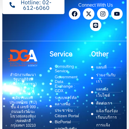
Hotline: 02-
Connect With Us
612-6060
Service
Other
Consulting
แผนที่
Service
สำนักงานพัฒนา
ร่วมงานกับ
Government
รัฐบาลดิจิทัล
เรา
Data
(องค์การมหาชน)
Exchange :
(สพร.) อาคาร
แผนผัง
GDX
สถาบันเพื่อการ
เว็บไซต์
ระบบพอร์ทัล
ยุติธรรมแห่ง
ประเทศไทย (TIJ)
ติดต่อเรา
กลางเพื่อ
ชั้น 4 เลขที่ 999
ประชาชน :
แจ้งเรื่องร้อง
ถนนแจ้งวัฒนะ
Citizen Portal
แขวงทุ่งสองห้อง
เรียนบริการ
เขตหลักสี่
BizPortal
การแจ้ง
กรุงเทพฯ 10210
แอปพลิเคชัน