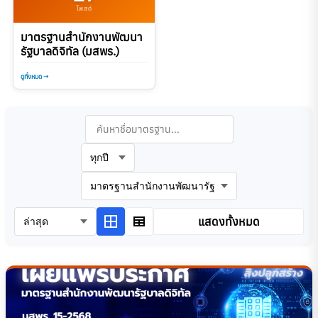
โพสต์
มาตรฐานสำนักงานพัฒนา
รัฐบาลดิจิทัล (มสพร.)
ดูทั้งหมด →
ข้ามไปยังผลการค้นหา
ค้นหามาตรฐาน
เลือกปีที่ต้องการดู
พิมพ์คำค้นหาและรอ 0.5 วินาทีเพื่อค้นหาอัตโนม
พิมพ์คำค้นหาและรอ 0.5 วินาทีเพื่อค้นหาอัตโนม
เลือกประเภทมาตรฐาน
เรียงลำดับตาม
แสดงทั้งหมด