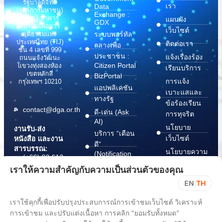
รัฐบาลดิจิทัล
เรา
Data
(องค์การมหาชน)
Exchange :
(สพร.) อาคาร
แผนผัง
GDX
สถาบันเพื่อการ
เว็บไซต์
ระบบพอร์ทัล
ยุติธรรมแห่ง
ประเทศไทย (TIJ)
ติดต่อเรา
กลางเพื่อ
ชั้น 4 เลขที่ 999
ประชาชน :
แจ้งเรื่องร้อง
ถนนแจ้งวัฒนะ
Citizen Portal
แขวงทุ่งสองห้อง
เรียนบริการ
เขตหลักสี่
BizPortal
การแจ้ง
กรุงเทพฯ 10210
แอปพลิเคชัน
เบาะแสและ
ทางรัฐ
ข้อร้องเรียน
contact@dga.or.th
ดี-เด่น (Ask
การทุจริต
AI)
นโยบาย
งานรับ-ส่ง
บริการ “เตือน
เว็บไซต์
หนังสือ และงาน
ดี”
สารบรรณ:
นโยบายความ
(Notification
(+66) 02 612
Platform)
มั่นคง
6000
เราให้ความสำคัญกับความเป็นส่วนตัวของคุณ
บริการ
ปลอดภัย
saraban@dga.or.th
EN
|
TH
“กระเป๋า
สารสนเทศ
DGA Contact
เอกสาร”
ทางไซเบอร์
เราใช้คุกกี้เพื่อปรับปรุงประสบการณ์การเข้าชมเว็บไซต์ วิเคราะห์
Center:
(Document
ChangeLog
(+66) 02 612
Wallet)
การเข้าชม และปรับแต่งเนื้อหา การคลิก "ยอมรับทั้งหมด"
6060