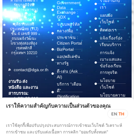
สำนักงานพัฒนา
ร่วมงานกับ
Government
รัฐบาลดิจิทัล
เรา
Data
(องค์การมหาชน)
Exchange :
(สพร.) อาคาร
แผนผัง
GDX
สถาบันเพื่อการ
เว็บไซต์
ระบบพอร์ทัล
ยุติธรรมแห่ง
ประเทศไทย (TIJ)
ติดต่อเรา
กลางเพื่อ
ชั้น 4 เลขที่ 999
ประชาชน :
แจ้งเรื่องร้อง
ถนนแจ้งวัฒนะ
Citizen Portal
แขวงทุ่งสองห้อง
เรียนบริการ
เขตหลักสี่
BizPortal
การแจ้ง
กรุงเทพฯ 10210
แอปพลิเคชัน
เบาะแสและ
ทางรัฐ
ข้อร้องเรียน
contact@dga.or.th
ดี-เด่น (Ask
การทุจริต
AI)
นโยบาย
งานรับ-ส่ง
บริการ “เตือน
เว็บไซต์
หนังสือ และงาน
ดี”
สารบรรณ:
นโยบายความ
(Notification
(+66) 02 612
Platform)
มั่นคง
6000
เราให้ความสำคัญกับความเป็นส่วนตัวของคุณ
บริการ
ปลอดภัย
saraban@dga.or.th
EN
|
TH
“กระเป๋า
สารสนเทศ
DGA Contact
เอกสาร”
ทางไซเบอร์
เราใช้คุกกี้เพื่อปรับปรุงประสบการณ์การเข้าชมเว็บไซต์ วิเคราะห์
Center:
(Document
ChangeLog
การเข้าชม และปรับแต่งเนื้อหา การคลิก "ยอมรับทั้งหมด"
(+66) 02 612
Wallet)