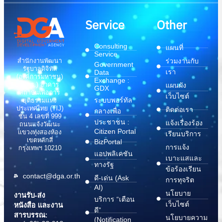
Service
Other
Consulting
แผนที่
Service
สำนักงานพัฒนา
ร่วมงานกับ
Government
รัฐบาลดิจิทัล
เรา
Data
(องค์การมหาชน)
Exchange :
(สพร.) อาคาร
แผนผัง
GDX
สถาบันเพื่อการ
เว็บไซต์
ระบบพอร์ทัล
ยุติธรรมแห่ง
ประเทศไทย (TIJ)
ติดต่อเรา
กลางเพื่อ
ชั้น 4 เลขที่ 999
ประชาชน :
แจ้งเรื่องร้อง
ถนนแจ้งวัฒนะ
Citizen Portal
แขวงทุ่งสองห้อง
เรียนบริการ
เขตหลักสี่
BizPortal
การแจ้ง
กรุงเทพฯ 10210
แอปพลิเคชัน
เบาะแสและ
ทางรัฐ
ข้อร้องเรียน
contact@dga.or.th
ดี-เด่น (Ask
การทุจริต
AI)
นโยบาย
งานรับ-ส่ง
บริการ “เตือน
เว็บไซต์
หนังสือ และงาน
ดี”
สารบรรณ:
นโยบายความ
(Notification