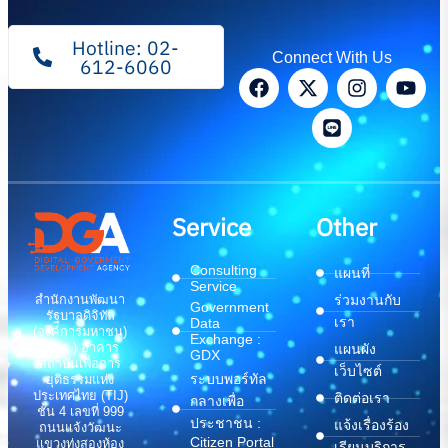
Hotline: 02-
Connect With Us
612-6060
Service
Other
Consulting
แผนที่
Service
สำนักงานพัฒนา
ร่วมงานกับ
Government
รัฐบาลดิจิทัล
เรา
Data
(องค์การมหาชน)
Exchange :
(สพร.) อาคาร
แผนผัง
GDX
สถาบันเพื่อการ
เว็บไซต์
ระบบพอร์ทัล
ยุติธรรมแห่ง
ประเทศไทย (TIJ)
ติดต่อเรา
กลางเพื่อ
ชั้น 4 เลขที่ 999
ประชาชน :
แจ้งเรื่องร้อง
ถนนแจ้งวัฒนะ
Citizen Portal
แขวงทุ่งสองห้อง
เรียนบริการ