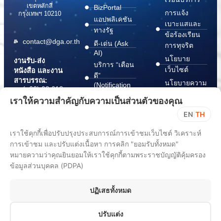
เขตหลักสี่
BizPortal
การแจ้ง
กรุงเทพฯ 10210
แอปพลิเคชัน
เบาะแสและ
ทางรัฐ
ข้อร้องเรียน
contact@dga.or.th
ดี-เด่น (Ask
การทุจริต
AI)
นโยบาย
งานรับ-ส่ง
บริการ “เตือน
เว็บไซต์
หนังสือ และงาน
ดี”
สารบรรณ:
นโยบายความ
(Notification
(+66) 02 612
Platform)
มั่นคง
6000
เราให้ความสำคัญกับความเป็นส่วนตัวของคุณ
บริการ
ปลอดภัย
saraban@dga.or.th
EN
|
TH
“กระเป๋า
สารสนเทศ
DGA Contact
เอกสาร”
ทางไซเบอร์
เราใช้คุกกี้เพื่อปรับปรุงประสบการณ์การเข้าชมเว็บไซต์ วิเคราะห์
Center:
(Document
ChangeLog
(+66) 02 612
การเข้าชม และปรับแต่งเนื้อหา การคลิก "ยอมรับทั้งหมด"
Wallet)
6060
หมายความว่าคุณยินยอมให้เราใช้คุกกี้ตามพระราชบัญญัติคุ้มครอง
ข้อมูลส่วนบุคคล (PDPA)
ปฏิเสธทั้งหมด
ปรับแต่ง
All rights reserved 2025. Digital Government Development Agency