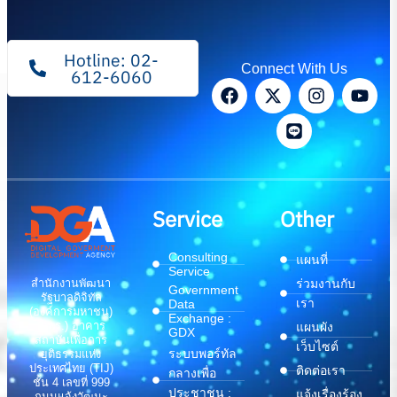
Hotline: 02-
Connect With Us
612-6060
Service
Other
Consulting
แผนที่
Service
สำนักงานพัฒนา
ร่วมงานกับ
Government
รัฐบาลดิจิทัล
เรา
Data
(องค์การมหาชน)
Exchange :
(สพร.) อาคาร
แผนผัง
GDX
สถาบันเพื่อการ
เว็บไซต์
ระบบพอร์ทัล
ยุติธรรมแห่ง
ประเทศไทย (TIJ)
ติดต่อเรา
กลางเพื่อ
ชั้น 4 เลขที่ 999
ประชาชน :
แจ้งเรื่องร้อง
ถนนแจ้งวัฒนะ