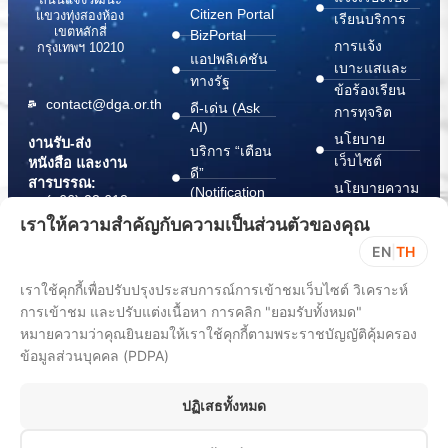
Citizen Portal
แขวงทุ่งสองห้อง
เรียนบริการ
เขตหลักสี่
BizPortal
การแจ้ง
กรุงเทพฯ 10210
แอปพลิเคชัน
เบาะแสและ
ทางรัฐ
ข้อร้องเรียน
contact@dga.or.th
ดี-เด่น (Ask
การทุจริต
AI)
นโยบาย
งานรับ-ส่ง
บริการ “เตือน
เว็บไซต์
หนังสือ และงาน
ดี”
สารบรรณ:
นโยบายความ
(Notification
(+66) 02 612
Platform)
มั่นคง
6000
เราให้ความสำคัญกับความเป็นส่วนตัวของคุณ
บริการ
ปลอดภัย
saraban@dga.or.th
EN
|
TH
“กระเป๋า
สารสนเทศ
DGA Contact
เอกสาร”
ทางไซเบอร์
เราใช้คุกกี้เพื่อปรับปรุงประสบการณ์การเข้าชมเว็บไซต์ วิเคราะห์
Center:
(Document
ChangeLog
(+66) 02 612
การเข้าชม และปรับแต่งเนื้อหา การคลิก "ยอมรับทั้งหมด"
Wallet)
6060
หมายความว่าคุณยินยอมให้เราใช้คุกกี้ตามพระราชบัญญัติคุ้มครอง
ข้อมูลส่วนบุคคล (PDPA)
ปฏิเสธทั้งหมด