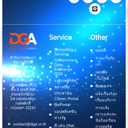
Service
Other
Consulting
แผนที่
Service
สำนักงานพัฒนา
ร่วมงานกับ
Government
รัฐบาลดิจิทัล
เรา
Data
(องค์การมหาชน)
Exchange :
(สพร.) อาคาร
แผนผัง
GDX
สถาบันเพื่อการ
เว็บไซต์
ระบบพอร์ทัล
ยุติธรรมแห่ง
ประเทศไทย (TIJ)
ติดต่อเรา
กลางเพื่อ
ชั้น 4 เลขที่ 999
ประชาชน :
แจ้งเรื่องร้อง
ถนนแจ้งวัฒนะ
Citizen Portal
แขวงทุ่งสองห้อง
เรียนบริการ
เขตหลักสี่
BizPortal
การแจ้ง
กรุงเทพฯ 10210
แอปพลิเคชัน
เบาะแสและ
ทางรัฐ
ข้อร้องเรียน
contact@dga.or.th
ดี-เด่น (Ask
การทุจริต