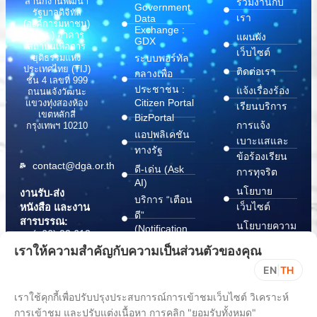
สำนักงานพัฒนา
ร่วมงานกับ
Government
รัฐบาลดิจิทัล
เรา
Data
(องค์การมหาชน)
Exchange :
(สพร.) อาคาร
แผนผัง
GDX
สถาบันเพื่อการ
เว็บไซต์
ระบบพอร์ทัล
ยุติธรรมแห่ง
ประเทศไทย (TIJ)
ติดต่อเรา
กลางเพื่อ
ชั้น 4 เลขที่ 999
ประชาชน :
แจ้งเรื่องร้อง
ถนนแจ้งวัฒนะ
Citizen Portal
แขวงทุ่งสองห้อง
เรียนบริการ
เขตหลักสี่
BizPortal
การแจ้ง
กรุงเทพฯ 10210
แอปพลิเคชัน
เบาะแสและ
ทางรัฐ
ข้อร้องเรียน
contact@dga.or.th
ดี-เด่น (Ask
การทุจริต
AI)
นโยบาย
งานรับ-ส่ง
บริการ “เตือน
เว็บไซต์
หนังสือ และงาน
ดี”
สารบรรณ:
นโยบายความ
(Notification
(+66) 02 612
Platform)
มั่นคง
6000
เราให้ความสำคัญกับความเป็นส่วนตัวของคุณ
บริการ
ปลอดภัย
saraban@dga.or.th
EN
|
TH
“กระเป๋า
สารสนเทศ
DGA Contact
เอกสาร”
ทางไซเบอร์
เราใช้คุกกี้เพื่อปรับปรุงประสบการณ์การเข้าชมเว็บไซต์ วิเคราะห์
Center:
(Document
ChangeLog
การเข้าชม และปรับแต่งเนื้อหา การคลิก "ยอมรับทั้งหมด"
(+66) 02 612
Wallet)