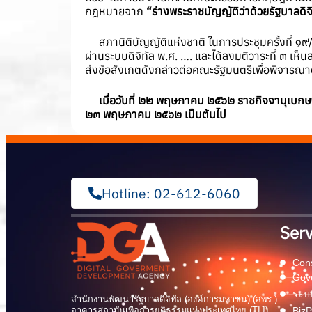
กฎหมายจาก
“ร่างพระราชบัญญัติว่าด้วยรัฐบาลดิ
สภานิติบัญญัติแห่งชาติ ในการประชุมครั้งที่ ๑๙
ผ่านระบบดิจิทัล พ.ศ. …. และได้ลงมติวาระที่ ๓ เ
ส่งข้อสังเกตดังกล่าวต่อคณะรัฐมนตรีเพื่อพิจารณ
เมื่อวันที่ ๒๒ พฤษภาคม ๒๕๖๒ ราชกิจจานุเบกษา
๒๓ พฤษภาคม ๒๕๖๒ เป็นต้นไป
Hotline: 02-612-6060
Serv
Cons
Gov
ระบบ
สำนักงานพัฒนารัฐบาลดิจิทัล (องค์การมหาชน) (สพร.)
อาคารสถาบันเพื่อการยุติธรรมแห่งประเทศไทย (TIJ)
BizP