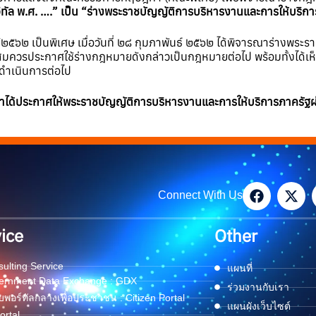
จิทัล พ.ศ. ….” เป็น “ร่างพระราชบัญญัติการบริหารงานและการให้บริกา
/๒๕๖๒ เป็นพิเศษ เมื่อวันที่ ๒๘ กุมภาพันธ์ ๒๕๖๒ ได้พิจารณาร่างพร
ห็นสมควรประกาศใช้ร่างกฎหมายดังกล่าวเป็นกฎหมายต่อไป พร้อมทั้งได้
าดำเนินการต่อไป
ได้ประกาศให้พระราชบัญญัติการบริหารงานและการให้บริการภาครัฐผ่านระ
Connect With Us
ice
Other
ulting Service
แผนที่
ernment Data Exchange : GDX
ร่วมงานกับเรา
พอร์ทัลกลางเพื่อประชาชน : Citizen Portal
แผนผังเว็บไซต์
ortal