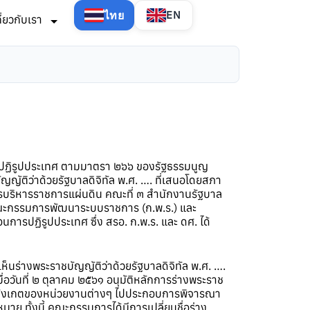
ไทย
EN
กี่ยวกับเรา
การปฏิรูปประเทศ ตามมาตรา ๒๖๖ ของรัฐธรรมนูญ
ัติว่าด้วยรัฐบาลดิจิทัล พ.ศ. …. ที่เสนอโดยสภา
ารบริหารราชการแผ่นดิน คณะที่ ๓ สำนักงานรัฐบาล
นคณะกรรมการพัฒนาระบบราชการ (ก.พ.ร.) และ
การปฏิรูปประเทศ ซึ่ง สรอ. ก.พ.ร. และ ดศ. ได้
็นร่างพระราชบัญญัติว่าด้วยรัฐบาลดิจิทัล พ.ศ. ….
อวันที่ ๒ ตุลาคม ๒๕๖๑ อนุมัติหลักการร่างพระราช
้อสังเกตของหน่วยงานต่างๆ ไปประกอบการพิจารณา
 ทั้งนี้ คณะกรรมการได้มีการเปลี่ยนชื่อร่าง