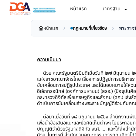
หน้าแรก
มาตรฐาน
หน้าแรก
กฎหมายที่เกี่ยวข้อง
พระราชบ
ความเป็นมา
ด้วย คณะรัฐมนตรีมีมติเมื่อวันที่ ๒๗ มิถุนายน
แห่งราชอาณาจักรไทย เรื่องการปฏิรูปการบริหารรา
ขับเคลื่อนการปฏิรูปประเทศ และได้มอบหมายให้ส่ว
อิเล็กทรอนิกส์ (องค์การมหาชน) (สรอ.) (ปัจจุบ
กระทรวงดิจิทัลเพื่อเศรษฐกิจและสังคม (ดศ.) เร่งร
ดำเนินการขับเคลื่อนร่างพระราชบัญญัติร่วมกับ
ต่อมาเมื่อวันที่ ๑๘ มิถุนายน ๒๕๖๑ สำนักงานพัฒน
เพื่อนำข้อเสนอแนะและข้อคิดเห็นต่างๆ ไปประกอบกา
บัญญัติว่าด้วยรัฐบาลดิจิทัล พ.ศ. …. และให้ส
ด้วย ในการนี้ สำนักงานคณะกรรมการกฤษฎีกาได้มี