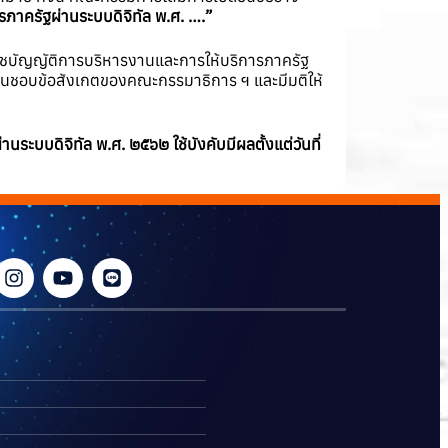
รภาครัฐผ่านระบบดิจิทัล พ.ศ. ….”
ะราชบัญญัติการบริหารงานและการให้บริการภาครัฐ
เห็นชอบข้อสังเกตของคณะกรรมาธิการ ฯ และมีมติให้
บบดิจิทัล พ.ศ. ๒๕๖๒ ใช้บังคับมีผลตั้งแต่วันที่