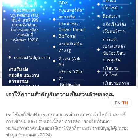
(สพร.) อาคาร
แผนผัง
GDX
สถาบันเพื่อการ
เว็บไซต์
ระบบพอร์ทัล
ยุติธรรมแห่ง
ประเทศไทย (TIJ)
ติดต่อเรา
กลางเพื่อ
ชั้น 4 เลขที่ 999
ประชาชน :
แจ้งเรื่องร้อง
ถนนแจ้งวัฒนะ
Citizen Portal
แขวงทุ่งสองห้อง
เรียนบริการ
เขตหลักสี่
BizPortal
การแจ้ง
กรุงเทพฯ 10210
แอปพลิเคชัน
เบาะแสและ
ทางรัฐ
ข้อร้องเรียน
contact@dga.or.th
ดี-เด่น (Ask
การทุจริต
AI)
นโยบาย
งานรับ-ส่ง
บริการ “เตือน
เว็บไซต์
หนังสือ และงาน
ดี”
สารบรรณ:
นโยบายความ
(Notification
(+66) 02 612
Platform)
มั่นคง
6000
เราให้ความสำคัญกับความเป็นส่วนตัวของคุณ
บริการ
ปลอดภัย
saraban@dga.or.th
EN
|
TH
“กระเป๋า
สารสนเทศ
DGA Contact
เอกสาร”
ทางไซเบอร์
เราใช้คุกกี้เพื่อปรับปรุงประสบการณ์การเข้าชมเว็บไซต์ วิเคราะห์
Center:
(Document
ChangeLog
(+66) 02 612
การเข้าชม และปรับแต่งเนื้อหา การคลิก "ยอมรับทั้งหมด"
Wallet)
6060
หมายความว่าคุณยินยอมให้เราใช้คุกกี้ตามพระราชบัญญัติคุ้มครอง
ข้อมูลส่วนบุคคล (PDPA)