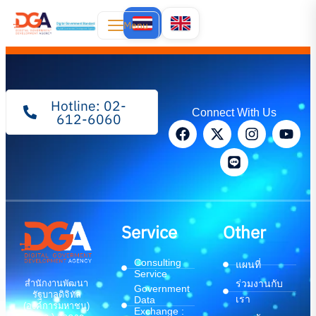
Menu
Hotline: 02-
Connect With Us
612-6060
Service
Other
Consulting
แผนที่
Service
สำนักงานพัฒนา
ร่วมงานกับ
Government
รัฐบาลดิจิทัล
เรา
Data
(องค์การมหาชน)
Exchange :