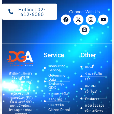
Hotline: 02-
Connect With Us
612-6060
Service
Other
Consulting
แผนที่
Service
สำนักงานพัฒนา
ร่วมงานกับ
Government
รัฐบาลดิจิทัล
เรา
Data
(องค์การมหาชน)
Exchange :
(สพร.) อาคาร
แผนผัง
GDX
สถาบันเพื่อการ
เว็บไซต์
ระบบพอร์ทัล
ยุติธรรมแห่ง
ประเทศไทย (TIJ)
ติดต่อเรา
กลางเพื่อ
ชั้น 4 เลขที่ 999
ประชาชน :
แจ้งเรื่องร้อง
ถนนแจ้งวัฒนะ
Citizen Portal
แขวงทุ่งสองห้อง
เรียนบริการ