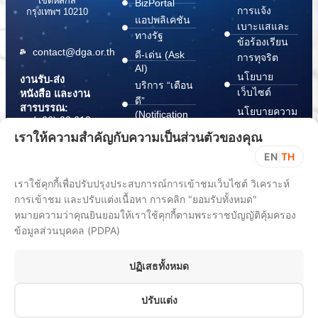
เขตหลักสี่
BizPortal
การแจ้ง
กรุงเทพฯ 10210
แอปพลิเคชัน
เบาะแสและ
ทางรัฐ
ข้อร้องเรียน
contact@dga.or.th
ดี-เด่น (Ask
การทุจริต
AI)
นโยบาย
งานรับ-ส่ง
บริการ “เตือน
เว็บไซต์
หนังสือ และงาน
ดี”
สารบรรณ:
นโยบายความ
(Notification
(+66) 02 612
Platform)
มั่นคง
6000
เราให้ความสำคัญกับความเป็นส่วนตัวของคุณ
บริการ
ปลอดภัย
saraban@dga.or.th
EN
|
TH
“กระเป๋า
สารสนเทศ
DGA Contact
เอกสาร”
ทางไซเบอร์
เราใช้คุกกี้เพื่อปรับปรุงประสบการณ์การเข้าชมเว็บไซต์ วิเคราะห์
Center:
(Document
ChangeLog
(+66) 02 612
การเข้าชม และปรับแต่งเนื้อหา การคลิก "ยอมรับทั้งหมด"
Wallet)
6060
หมายความว่าคุณยินยอมให้เราใช้คุกกี้ตามพระราชบัญญัติคุ้มครอง
ข้อมูลส่วนบุคคล (PDPA)
ปฏิเสธทั้งหมด
ปรับแต่ง
All rights reserved 2025. Digital Government Development Agency
(Public Organization) (DGA)