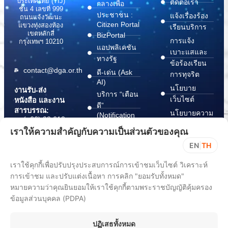
ประเทศไทย (TIJ)
ติดต่อเรา
กลางเพื่อ
ชั้น 4 เลขที่ 999
ประชาชน :
แจ้งเรื่องร้อง
ถนนแจ้งวัฒนะ
Citizen Portal
แขวงทุ่งสองห้อง
เรียนบริการ
เขตหลักสี่
BizPortal
การแจ้ง
กรุงเทพฯ 10210
แอปพลิเคชัน
เบาะแสและ
ทางรัฐ
ข้อร้องเรียน
contact@dga.or.th
ดี-เด่น (Ask
การทุจริต
AI)
นโยบาย
งานรับ-ส่ง
บริการ “เตือน
เว็บไซต์
หนังสือ และงาน
ดี”
สารบรรณ:
นโยบายความ
(Notification
(+66) 02 612
Platform)
มั่นคง
6000
เราให้ความสำคัญกับความเป็นส่วนตัวของคุณ
บริการ
ปลอดภัย
saraban@dga.or.th
EN
|
TH
“กระเป๋า
สารสนเทศ
DGA Contact
เอกสาร”
ทางไซเบอร์
เราใช้คุกกี้เพื่อปรับปรุงประสบการณ์การเข้าชมเว็บไซต์ วิเคราะห์
Center:
(Document
ChangeLog
(+66) 02 612
การเข้าชม และปรับแต่งเนื้อหา การคลิก "ยอมรับทั้งหมด"
Wallet)
6060
หมายความว่าคุณยินยอมให้เราใช้คุกกี้ตามพระราชบัญญัติคุ้มครอง
ข้อมูลส่วนบุคคล (PDPA)
ปฏิเสธทั้งหมด