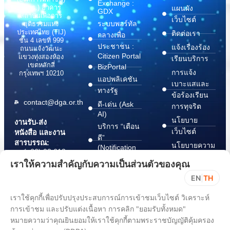
Exchange :
(สพร.) อาคาร
แผนผัง
GDX
สถาบันเพื่อการ
เว็บไซต์
ระบบพอร์ทัล
ยุติธรรมแห่ง
ประเทศไทย (TIJ)
ติดต่อเรา
กลางเพื่อ
ชั้น 4 เลขที่ 999
ประชาชน :
แจ้งเรื่องร้อง
ถนนแจ้งวัฒนะ
Citizen Portal
แขวงทุ่งสองห้อง
เรียนบริการ
เขตหลักสี่
BizPortal
การแจ้ง
กรุงเทพฯ 10210
แอปพลิเคชัน
เบาะแสและ
ทางรัฐ
ข้อร้องเรียน
contact@dga.or.th
ดี-เด่น (Ask
การทุจริต
AI)
นโยบาย
งานรับ-ส่ง
บริการ “เตือน
เว็บไซต์
หนังสือ และงาน
ดี”
สารบรรณ:
นโยบายความ
(Notification
(+66) 02 612
Platform)
มั่นคง
6000
เราให้ความสำคัญกับความเป็นส่วนตัวของคุณ
บริการ
ปลอดภัย
saraban@dga.or.th
EN
|
TH
“กระเป๋า
สารสนเทศ
DGA Contact
เอกสาร”
ทางไซเบอร์
เราใช้คุกกี้เพื่อปรับปรุงประสบการณ์การเข้าชมเว็บไซต์ วิเคราะห์
Center:
(Document
ChangeLog
(+66) 02 612
การเข้าชม และปรับแต่งเนื้อหา การคลิก "ยอมรับทั้งหมด"
Wallet)
6060
หมายความว่าคุณยินยอมให้เราใช้คุกกี้ตามพระราชบัญญัติคุ้มครอง