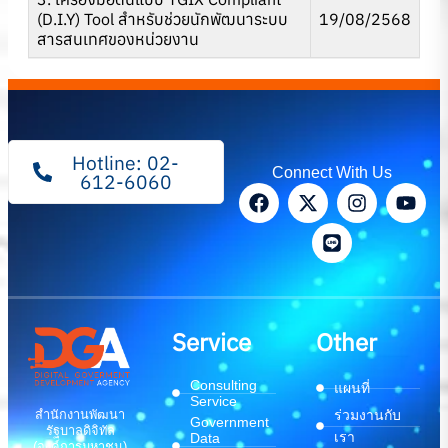
(D.I.Y) Tool สําหรับช่วยนักพัฒนาระบบ
19/08/2568
สารสนเทศของหน่วยงาน
Hotline: 02-
Connect With Us
612-6060
Service
Other
Consulting
แผนที่
Service
สำนักงานพัฒนา
ร่วมงานกับ
Government
รัฐบาลดิจิทัล
เรา
Data
(องค์การมหาชน)