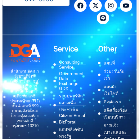
Service
Other
Consulting
แผนที่
Service
สำนักงานพัฒนา
ร่วมงานกับ
Government
รัฐบาลดิจิทัล
เรา
Data
(องค์การมหาชน)
Exchange :
(สพร.) อาคาร
แผนผัง
GDX
สถาบันเพื่อการ
เว็บไซต์
ระบบพอร์ทัล
ยุติธรรมแห่ง
ประเทศไทย (TIJ)
ติดต่อเรา
กลางเพื่อ
ชั้น 4 เลขที่ 999
ประชาชน :
แจ้งเรื่องร้อง
ถนนแจ้งวัฒนะ
Citizen Portal
แขวงทุ่งสองห้อง
เรียนบริการ
เขตหลักสี่
BizPortal
การแจ้ง
กรุงเทพฯ 10210
แอปพลิเคชัน
เบาะแสและ
ทางรัฐ