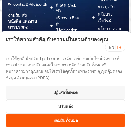
ข้อร้องเรียน
contact@dga.or.th
ดี-เด่น (Ask
การทุจริต
AI)
นโยบาย
งานรับ-ส่ง
บริการ “เตือน
เว็บไซต์
หนังสือ และงาน
ดี”
สารบรรณ:
นโยบายความ
(Notification
(+66) 02 612
Platform)
มั่นคง
6000
เราให้ความสำคัญกับความเป็นส่วนตัวของคุณ
บริการ
ปลอดภัย
saraban@dga.or.th
EN
|
TH
“กระเป๋า
สารสนเทศ
DGA Contact
เอกสาร”
ทางไซเบอร์
เราใช้คุกกี้เพื่อปรับปรุงประสบการณ์การเข้าชมเว็บไซต์ วิเคราะห์
Center:
(Document
ChangeLog
(+66) 02 612
การเข้าชม และปรับแต่งเนื้อหา การคลิก "ยอมรับทั้งหมด"
Wallet)
6060
หมายความว่าคุณยินยอมให้เราใช้คุกกี้ตามพระราชบัญญัติคุ้มครอง
ข้อมูลส่วนบุคคล (PDPA)
ปฏิเสธทั้งหมด
ปรับแต่ง
All rights reserved 2025. Digital Government Development Agency
(Public Organization) (DGA)
ยอมรับทั้งหมด