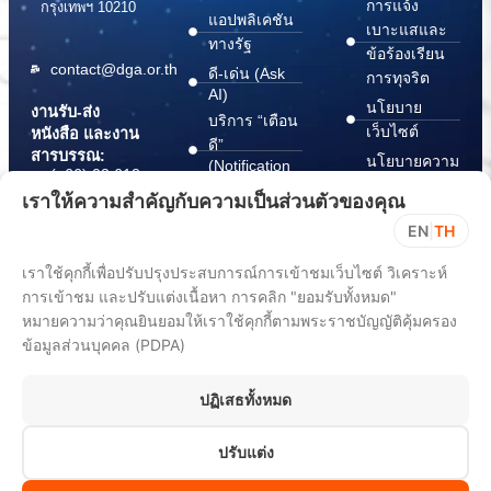
การแจ้ง
กรุงเทพฯ 10210
แอปพลิเคชัน
เบาะแสและ
ทางรัฐ
ข้อร้องเรียน
contact@dga.or.th
ดี-เด่น (Ask
การทุจริต
AI)
นโยบาย
งานรับ-ส่ง
บริการ “เตือน
เว็บไซต์
หนังสือ และงาน
ดี”
สารบรรณ:
นโยบายความ
(Notification
(+66) 02 612
Platform)
มั่นคง
6000
เราให้ความสำคัญกับความเป็นส่วนตัวของคุณ
บริการ
ปลอดภัย
saraban@dga.or.th
EN
|
TH
“กระเป๋า
สารสนเทศ
DGA Contact
เอกสาร”
ทางไซเบอร์
เราใช้คุกกี้เพื่อปรับปรุงประสบการณ์การเข้าชมเว็บไซต์ วิเคราะห์
Center:
(Document
ChangeLog
(+66) 02 612
การเข้าชม และปรับแต่งเนื้อหา การคลิก "ยอมรับทั้งหมด"
Wallet)
6060
หมายความว่าคุณยินยอมให้เราใช้คุกกี้ตามพระราชบัญญัติคุ้มครอง
ข้อมูลส่วนบุคคล (PDPA)
ปฏิเสธทั้งหมด
ปรับแต่ง
All rights reserved 2025. Digital Government Development Agency
(Public Organization) (DGA)