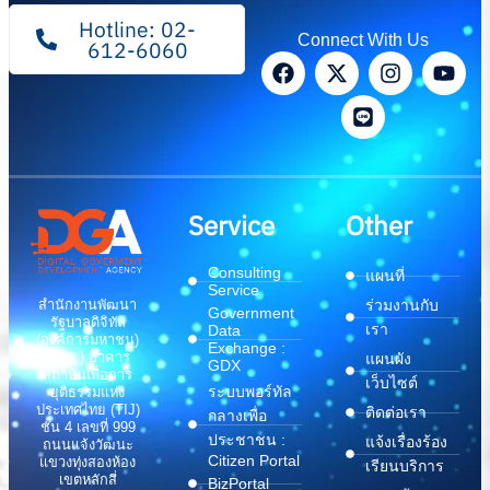
Hotline: 02-
Connect With Us
612-6060
Service
Other
Consulting
แผนที่
Service
สำนักงานพัฒนา
ร่วมงานกับ
Government
รัฐบาลดิจิทัล
เรา
Data
(องค์การมหาชน)
Exchange :
(สพร.) อาคาร
แผนผัง
GDX
สถาบันเพื่อการ
เว็บไซต์
ระบบพอร์ทัล
ยุติธรรมแห่ง
ประเทศไทย (TIJ)
ติดต่อเรา
กลางเพื่อ
ชั้น 4 เลขที่ 999
ประชาชน :
แจ้งเรื่องร้อง
ถนนแจ้งวัฒนะ
Citizen Portal
แขวงทุ่งสองห้อง
เรียนบริการ
เขตหลักสี่
BizPortal