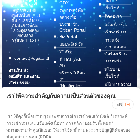
(สพร.) อาคาร
แผนผัง
GDX
สถาบันเพื่อการ
เว็บไซต์
ระบบพอร์ทัล
ยุติธรรมแห่ง
ประเทศไทย (TIJ)
ติดต่อเรา
กลางเพื่อ
ชั้น 4 เลขที่ 999
ประชาชน :
แจ้งเรื่องร้อง
ถนนแจ้งวัฒนะ
Citizen Portal
แขวงทุ่งสองห้อง
เรียนบริการ
เขตหลักสี่
BizPortal
การแจ้ง
กรุงเทพฯ 10210
แอปพลิเคชัน
เบาะแสและ
ทางรัฐ
ข้อร้องเรียน
contact@dga.or.th
ดี-เด่น (Ask
การทุจริต
AI)
นโยบาย
งานรับ-ส่ง
บริการ “เตือน
เว็บไซต์
หนังสือ และงาน
ดี”
สารบรรณ:
นโยบายความ
(Notification
(+66) 02 612
Platform)
มั่นคง
6000
เราให้ความสำคัญกับความเป็นส่วนตัวของคุณ
บริการ
ปลอดภัย
saraban@dga.or.th
EN
|
TH
“กระเป๋า
สารสนเทศ
DGA Contact
เอกสาร”
ทางไซเบอร์
เราใช้คุกกี้เพื่อปรับปรุงประสบการณ์การเข้าชมเว็บไซต์ วิเคราะห์
Center:
(Document
ChangeLog
(+66) 02 612
การเข้าชม และปรับแต่งเนื้อหา การคลิก "ยอมรับทั้งหมด"
Wallet)
6060
หมายความว่าคุณยินยอมให้เราใช้คุกกี้ตามพระราชบัญญัติคุ้มครอง
ข้อมูลส่วนบุคคล (PDPA)