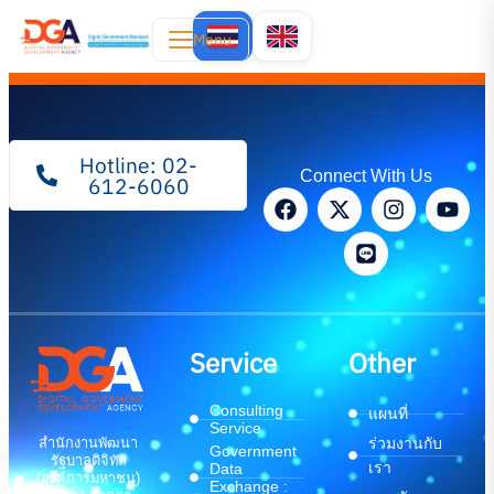
Menu
Hotline: 02-
Connect With Us
612-6060
Service
Other
Consulting
แผนที่
Service
สำนักงานพัฒนา
ร่วมงานกับ
Government
รัฐบาลดิจิทัล
เรา
Data
(องค์การมหาชน)
Exchange :