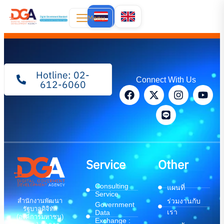
Menu
Hotline: 02-
Connect With Us
612-6060
Service
Other
Consulting
แผนที่
Service
สำนักงานพัฒนา
ร่วมงานกับ
Government
รัฐบาลดิจิทัล
เรา
Data
(องค์การมหาชน)
Exchange :