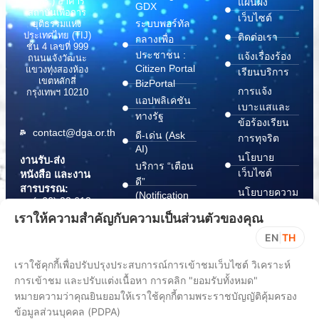
(สพร.) อาคาร
แผนผัง
GDX
สถาบันเพื่อการ
เว็บไซต์
ระบบพอร์ทัล
ยุติธรรมแห่ง
ประเทศไทย (TIJ)
ติดต่อเรา
กลางเพื่อ
ชั้น 4 เลขที่ 999
ประชาชน :
แจ้งเรื่องร้อง
ถนนแจ้งวัฒนะ
Citizen Portal
แขวงทุ่งสองห้อง
เรียนบริการ
เขตหลักสี่
BizPortal
การแจ้ง
กรุงเทพฯ 10210
แอปพลิเคชัน
เบาะแสและ
ทางรัฐ
ข้อร้องเรียน
contact@dga.or.th
ดี-เด่น (Ask
การทุจริต
AI)
นโยบาย
งานรับ-ส่ง
บริการ “เตือน
เว็บไซต์
หนังสือ และงาน
ดี”
สารบรรณ:
นโยบายความ
(Notification
(+66) 02 612
Platform)
มั่นคง
6000
เราให้ความสำคัญกับความเป็นส่วนตัวของคุณ
บริการ
ปลอดภัย
saraban@dga.or.th
EN
|
TH
“กระเป๋า
สารสนเทศ
DGA Contact
เอกสาร”
ทางไซเบอร์
เราใช้คุกกี้เพื่อปรับปรุงประสบการณ์การเข้าชมเว็บไซต์ วิเคราะห์
Center:
(Document
ChangeLog
(+66) 02 612
การเข้าชม และปรับแต่งเนื้อหา การคลิก "ยอมรับทั้งหมด"
Wallet)
6060
หมายความว่าคุณยินยอมให้เราใช้คุกกี้ตามพระราชบัญญัติคุ้มครอง
ข้อมูลส่วนบุคคล (PDPA)