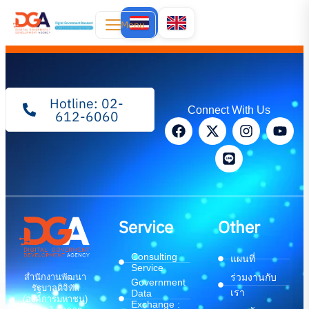
Menu
Hotline: 02-
Connect With Us
612-6060
Service
Other
Consulting
แผนที่
Service
สำนักงานพัฒนา
ร่วมงานกับ
Government
รัฐบาลดิจิทัล
เรา
Data
(องค์การมหาชน)
Exchange :