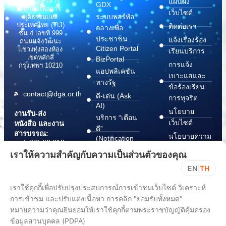
(สพร.) อาคาร
แผนผัง
GDX
สถาบันเพื่อการ
เว็บไซต์
ระบบพอร์ทัล
ยุติธรรมแห่ง
ประเทศไทย (TIJ)
ติดต่อเรา
กลางเพื่อ
ชั้น 4 เลขที่ 999
ประชาชน :
แจ้งเรื่องร้อง
ถนนแจ้งวัฒนะ
Citizen Portal
แขวงทุ่งสองห้อง
เรียนบริการ
เขตหลักสี่
BizPortal
การแจ้ง
กรุงเทพฯ 10210
แอปพลิเคชัน
เบาะแสและ
ทางรัฐ
ข้อร้องเรียน
contact@dga.or.th
ดี-เด่น (Ask
การทุจริต
AI)
นโยบาย
งานรับ-ส่ง
บริการ “เตือน
เว็บไซต์
หนังสือ และงาน
ดี”
สารบรรณ:
นโยบายความ
(Notification
(+66) 02 612
Platform)
มั่นคง
6000
เราให้ความสำคัญกับความเป็นส่วนตัวของคุณ
บริการ
ปลอดภัย
saraban@dga.or.th
EN
|
TH
“กระเป๋า
สารสนเทศ
DGA Contact
เอกสาร”
ทางไซเบอร์
เราใช้คุกกี้เพื่อปรับปรุงประสบการณ์การเข้าชมเว็บไซต์ วิเคราะห์
Center:
(Document
ChangeLog
(+66) 02 612
การเข้าชม และปรับแต่งเนื้อหา การคลิก "ยอมรับทั้งหมด"
Wallet)
6060
หมายความว่าคุณยินยอมให้เราใช้คุกกี้ตามพระราชบัญญัติคุ้มครอง
ข้อมูลส่วนบุคคล (PDPA)