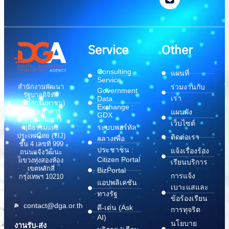
Service
Other
Consulting
แผนที่
Service
สำนักงานพัฒนา
ร่วมงานกับ
Government
รัฐบาลดิจิทัล
เรา
Data
(องค์การมหาชน)
Exchange :
(สพร.) อาคาร
แผนผัง
GDX
สถาบันเพื่อการ
เว็บไซต์
ระบบพอร์ทัล
ยุติธรรมแห่ง
ประเทศไทย (TIJ)
ติดต่อเรา
กลางเพื่อ
ชั้น 4 เลขที่ 999
ประชาชน :
แจ้งเรื่องร้อง
ถนนแจ้งวัฒนะ
Citizen Portal
แขวงทุ่งสองห้อง
เรียนบริการ
เขตหลักสี่
BizPortal
การแจ้ง
กรุงเทพฯ 10210
แอปพลิเคชัน
เบาะแสและ
ทางรัฐ
ข้อร้องเรียน
contact@dga.or.th
ดี-เด่น (Ask
การทุจริต
AI)
นโยบาย
งานรับ-ส่ง