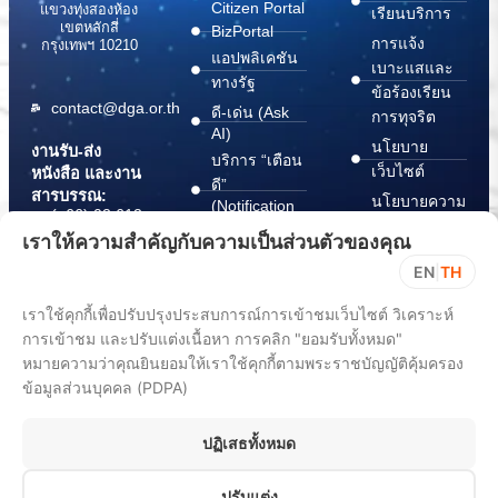
Citizen Portal
แขวงทุ่งสองห้อง
เรียนบริการ
เขตหลักสี่
BizPortal
การแจ้ง
กรุงเทพฯ 10210
แอปพลิเคชัน
เบาะแสและ
ทางรัฐ
ข้อร้องเรียน
contact@dga.or.th
ดี-เด่น (Ask
การทุจริต
AI)
นโยบาย
งานรับ-ส่ง
บริการ “เตือน
เว็บไซต์
หนังสือ และงาน
ดี”
สารบรรณ:
นโยบายความ
(Notification
(+66) 02 612
Platform)
มั่นคง
6000
เราให้ความสำคัญกับความเป็นส่วนตัวของคุณ
บริการ
ปลอดภัย
saraban@dga.or.th
EN
|
TH
“กระเป๋า
สารสนเทศ
DGA Contact
เอกสาร”
ทางไซเบอร์
เราใช้คุกกี้เพื่อปรับปรุงประสบการณ์การเข้าชมเว็บไซต์ วิเคราะห์
Center:
(Document
ChangeLog
(+66) 02 612
การเข้าชม และปรับแต่งเนื้อหา การคลิก "ยอมรับทั้งหมด"
Wallet)
6060
หมายความว่าคุณยินยอมให้เราใช้คุกกี้ตามพระราชบัญญัติคุ้มครอง
ข้อมูลส่วนบุคคล (PDPA)
ปฏิเสธทั้งหมด
ปรับแต่ง
All rights reserved 2025. Digital Government Development Agency