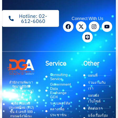
Hotline: 02-
Connect With Us
612-6060
Service
Other
Consulting
แผนที่
Service
สำนักงานพัฒนา
ร่วมงานกับ
Government
รัฐบาลดิจิทัล
เรา
Data
(องค์การมหาชน)
Exchange :
(สพร.) อาคาร
แผนผัง
GDX
สถาบันเพื่อการ
เว็บไซต์
ระบบพอร์ทัล
ยุติธรรมแห่ง
ประเทศไทย (TIJ)
ติดต่อเรา
กลางเพื่อ
ชั้น 4 เลขที่ 999
ประชาชน :
แจ้งเรื่องร้อง
ถนนแจ้งวัฒนะ