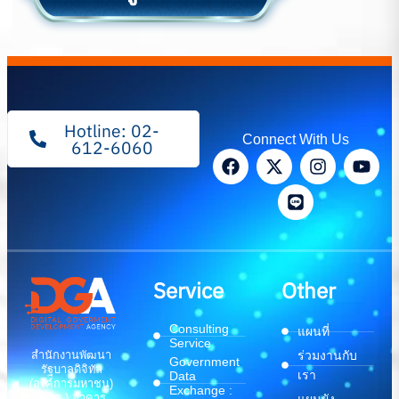
Hotline: 02-
Connect With Us
612-6060
Service
Other
Consulting
แผนที่
Service
สำนักงานพัฒนา
ร่วมงานกับ
Government
รัฐบาลดิจิทัล
เรา
Data
(องค์การมหาชน)
Exchange :
(สพร.) อาคาร