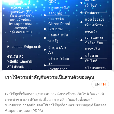
แผนผัง
GDX
สถาบันเพื่อการ
เว็บไซต์
ระบบพอร์ทัล
ยุติธรรมแห่ง
ประเทศไทย (TIJ)
ติดต่อเรา
กลางเพื่อ
ชั้น 4 เลขที่ 999
ประชาชน :
แจ้งเรื่องร้อง
ถนนแจ้งวัฒนะ
Citizen Portal
แขวงทุ่งสองห้อง
เรียนบริการ
เขตหลักสี่
BizPortal
การแจ้ง
กรุงเทพฯ 10210
แอปพลิเคชัน
เบาะแสและ
ทางรัฐ
ข้อร้องเรียน
contact@dga.or.th
ดี-เด่น (Ask
การทุจริต
AI)
นโยบาย
งานรับ-ส่ง
บริการ “เตือน
เว็บไซต์
หนังสือ และงาน
ดี”
สารบรรณ:
นโยบายความ
(Notification
(+66) 02 612
Platform)
มั่นคง
6000
เราให้ความสำคัญกับความเป็นส่วนตัวของคุณ
บริการ
ปลอดภัย
saraban@dga.or.th
EN
|
TH
“กระเป๋า
สารสนเทศ
DGA Contact
เอกสาร”
ทางไซเบอร์
เราใช้คุกกี้เพื่อปรับปรุงประสบการณ์การเข้าชมเว็บไซต์ วิเคราะห์
Center:
(Document
ChangeLog
(+66) 02 612
การเข้าชม และปรับแต่งเนื้อหา การคลิก "ยอมรับทั้งหมด"
Wallet)
6060
หมายความว่าคุณยินยอมให้เราใช้คุกกี้ตามพระราชบัญญัติคุ้มครอง
ข้อมูลส่วนบุคคล (PDPA)