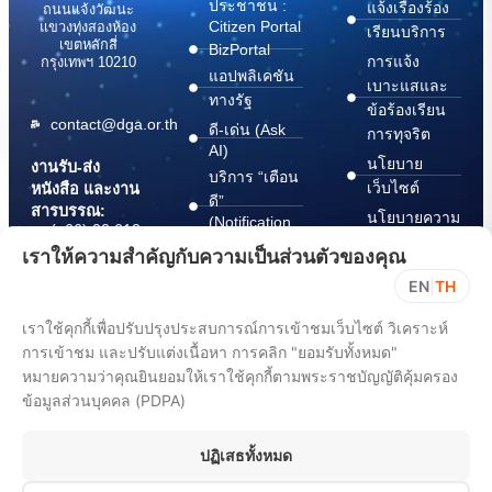
ประชาชน :
แจ้งเรื่องร้อง
ถนนแจ้งวัฒนะ
Citizen Portal
แขวงทุ่งสองห้อง
เรียนบริการ
เขตหลักสี่
BizPortal
การแจ้ง
กรุงเทพฯ 10210
แอปพลิเคชัน
เบาะแสและ
ทางรัฐ
ข้อร้องเรียน
contact@dga.or.th
ดี-เด่น (Ask
การทุจริต
AI)
นโยบาย
งานรับ-ส่ง
บริการ “เตือน
เว็บไซต์
หนังสือ และงาน
ดี”
สารบรรณ:
นโยบายความ
(Notification
(+66) 02 612
Platform)
มั่นคง
6000
เราให้ความสำคัญกับความเป็นส่วนตัวของคุณ
บริการ
ปลอดภัย
saraban@dga.or.th
EN
|
TH
“กระเป๋า
สารสนเทศ
DGA Contact
เอกสาร”
ทางไซเบอร์
เราใช้คุกกี้เพื่อปรับปรุงประสบการณ์การเข้าชมเว็บไซต์ วิเคราะห์
Center:
(Document
ChangeLog
การเข้าชม และปรับแต่งเนื้อหา การคลิก "ยอมรับทั้งหมด"
(+66) 02 612
Wallet)
6060
หมายความว่าคุณยินยอมให้เราใช้คุกกี้ตามพระราชบัญญัติคุ้มครอง
ข้อมูลส่วนบุคคล (PDPA)
ปฏิเสธทั้งหมด