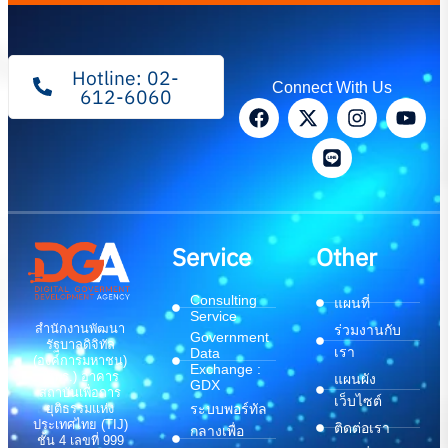
Hotline: 02-
Connect With Us
612-6060
Service
Other
Consulting
แผนที่
Service
สำนักงานพัฒนา
ร่วมงานกับ
Government
รัฐบาลดิจิทัล
เรา
Data
(องค์การมหาชน)
Exchange :
(สพร.) อาคาร
แผนผัง
GDX
สถาบันเพื่อการ
เว็บไซต์
ระบบพอร์ทัล
ยุติธรรมแห่ง
ประเทศไทย (TIJ)
ติดต่อเรา
กลางเพื่อ
ชั้น 4 เลขที่ 999