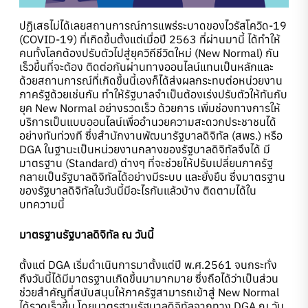
ปฏิเสธไม่ได้เลยสถานการณ์การแพร่ระบาดของไวรัสโควิด-19
(COVID-19) ที่เกิดขึ้นตั้งแต่เมื่อปี 2563 ที่ผ่านมานี้ ได้ทำให้
คนทั้งโลกต้องปรับตัวไปสู่ยุควิถีชีวิตใหม่ (New Normal) กัน
เร็วขึ้นที่จะต้อง ติดต่อกันผ่านทางออนไลน์แทนเป็นหลักและ
ด้วยสถานการณ์ที่เกิดขึ้นนี้เองก็ได้ส่งผลกระทบต่อหน่วยงาน
ภาครัฐด้วยเช่นกัน ทำให้รัฐบาลจำเป็นต้องเร่งปรับตัวให้ทันกับ
ยุค New Normal อย่างรวดเร็ว ด้วยการ เพิ่มช่องทางการให้
บริการเป็นแบบออนไลน์เพื่ออำนวยความสะดวกประชาชนได้
อย่างทันท่วงที ซึ่งสำนักงานพัฒนารัฐบาลดิจิทัล (สพร.) หรือ
DGA ในฐานะเป็นหน่วยงานกลางของรัฐบาลดิจิทัลจึงได้ มี
มาตรฐาน (Standard) ต่างๆ ที่จะช่วยให้ปรับเปลี่ยนภาครัฐ
กลายเป็นรัฐบาลดิจิทัลได้อย่างมีระบบ และยั่งยืน ซึ่งมาตรฐาน
ของรัฐบาลดิจิทัลในวันนี้มีอะไรกันแล้วบ้าง ติดตามได้ใน
บทความนี้
มาตรฐานรัฐบาลดิจิทัล ณ วันนี้
ตั้งแต่ DGA เริ่มดำเนินการมาตั้งแต่ปี พ.ศ.2561 จนกระทั่ง
ถึงวันนี้ได้มีมาตรฐานเกิดขึ้นมามากมาย ซึ่งถือได้ว่าเป็นส่วน
ช่วยสำคัญที่สนับสนุนให้ภาครัฐสามารถเข้าสู่ New Normal
ได้รวดเร็วขึ้น โดยมาตรฐานรัฐบาลดิจิทัลจากทาง DGA ณ วัน