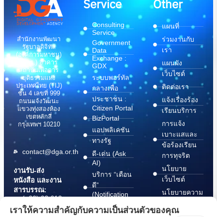
Service
Other
Consulting
แผนที่
Service
สำนักงานพัฒนา
ร่วมงานกับ
Government
รัฐบาลดิจิทัล
เรา
Data
(องค์การมหาชน)
Exchange :
(สพร.) อาคาร
แผนผัง
GDX
สถาบันเพื่อการ
เว็บไซต์
ระบบพอร์ทัล
ยุติธรรมแห่ง
ประเทศไทย (TIJ)
ติดต่อเรา
กลางเพื่อ
ชั้น 4 เลขที่ 999
ประชาชน :
แจ้งเรื่องร้อง
ถนนแจ้งวัฒนะ
Citizen Portal
แขวงทุ่งสองห้อง
เรียนบริการ
เขตหลักสี่
BizPortal
การแจ้ง
กรุงเทพฯ 10210
แอปพลิเคชัน
เบาะแสและ
ทางรัฐ
ข้อร้องเรียน
contact@dga.or.th
ดี-เด่น (Ask
การทุจริต
AI)
นโยบาย
งานรับ-ส่ง
บริการ “เตือน
เว็บไซต์
หนังสือ และงาน
ดี”
สารบรรณ:
นโยบายความ
(Notification
(+66) 02 612
Platform)
มั่นคง
6000
เราให้ความสำคัญกับความเป็นส่วนตัวของคุณ
บริการ
ปลอดภัย
saraban@dga.or.th