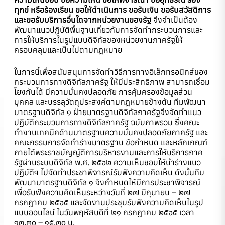
ทุกข์ หรือร้องเรียน ขอให้ดำเนินการ ขอรับเงิน ขอรับสวัสดิการ
และขอรับบริการอื่นใดจากหน่วยงานของรัฐ
จึงจำเป็นต้อง
พัฒนาแนวปฏิบัติพื้นฐานเกี่ยวกับการจัดทำกระบวนการและ
การให้บริการในรูปแบบดิจิทัลของหน่วยงานภาครัฐให้
ครอบคลุมและเป็นไปตามกฎหมาย
ในการนี้เพื่อสนับสนุนการจัดทำวิธีการทางอิเล็กทรอนิกส์ของ
กระบวนการทางดิจิทัลภาครัฐ ให้มีประสิทธิภาพ สามารถเชื่อม
โยงกันได้ มีความมั่นคงปลอดภัย การคุ้มครองข้อมูลส่วน
บุคคล และบรรลุวัตถุประสงค์ตามกฎหมายข้างต้น ทีมพัฒนา
มาตรฐานดิจิทัล ๑ ฝ่ายมาตรฐานดิจิทัลภาครัฐจึงจัดทำแนว
ปฏิบัติกระบวนการทางดิจิทัลภาครัฐ ฉบับภาพรวม ซึ่งคณะ
ทำงานเทคนิคด้านมาตรฐานความมั่นคงปลอดภัยภาครัฐ และ
คณะกรรมการจัดทำร่างมาตรฐาน ข้อกำหนด และหลักเกณฑ์
ภายใต้พระราชบัญญัติการบริหารงานและการให้บริการภาค
รัฐผ่านระบบดิจิทัล พ.ศ. ๒๕๖๒ ความเห็นชอบให้นำร่างแนว
ปฏิบัติฯ ไปจัดทำประชาพิจารณ์รับฟังความคิดเห็น ดังนั้นทีม
พัฒนามาตรฐานดิจิทัล ๑ จึงกำหนดให้มีการประชาพิจารณ์
เพื่อรับฟังความคิดเห็นระหว่างวันที่ ๒๗ มิถุนายน – ๒๗
กรกฎาคม ๒๕๖๕ และจัดงานประชุมรับฟังความคิดเห็นในรูป
แบบออนไลน์ ในวันพฤหัสบดีที่ ๒๑ กรกฎาคม ๒๕๖๕ เวลา
๑๓.๓๐ – ๑๕.๓๐ น.