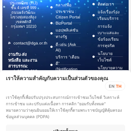
ประเทศไทย (TIJ)
ติดต่อเรา
กลางเพื่อ
ชั้น 4 เลขที่ 999
ประชาชน :
แจ้งเรื่องร้อง
ถนนแจ้งวัฒนะ
Citizen Portal
แขวงทุ่งสองห้อง
เรียนบริการ
เขตหลักสี่
BizPortal
การแจ้ง
กรุงเทพฯ 10210
แอปพลิเคชัน
เบาะแสและ
ทางรัฐ
ข้อร้องเรียน
contact@dga.or.th
ดี-เด่น (Ask
การทุจริต
AI)
นโยบาย
งานรับ-ส่ง
บริการ “เตือน
เว็บไซต์
หนังสือ และงาน
ดี”
สารบรรณ:
นโยบายความ
(Notification
(+66) 02 612
Platform)
มั่นคง
6000
เราให้ความสำคัญกับความเป็นส่วนตัวของคุณ
บริการ
ปลอดภัย
saraban@dga.or.th
EN
|
TH
“กระเป๋า
สารสนเทศ
DGA Contact
เอกสาร”
ทางไซเบอร์
เราใช้คุกกี้เพื่อปรับปรุงประสบการณ์การเข้าชมเว็บไซต์ วิเคราะห์
Center:
(Document
ChangeLog
การเข้าชม และปรับแต่งเนื้อหา การคลิก "ยอมรับทั้งหมด"
(+66) 02 612
Wallet)
6060
หมายความว่าคุณยินยอมให้เราใช้คุกกี้ตามพระราชบัญญัติคุ้มครอง
ข้อมูลส่วนบุคคล (PDPA)