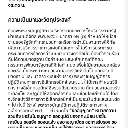
๑๕.๓๐ น.
ความเป็นมาและวัตถุประสงค์
ด้วยพระราชบัญญัติการบริหารงานและการให้บริการภาครัฐ
ผ่านระบบดิจิทัล พ.ศ. ๒๕๖๒ มาตรา ๑๒ (๒) กำหนดให้หน่วย
งานของรัฐจัดทำกระบวนการหรือการดำเนินงานทางดิจิทัล
เพื่อการบริหารราชการแผ่นดินและการให้บริการประชาชน
กระบวนการหรือการดำเนินงานทางดิจิทัลนั้น ต้องทำงานร่วม
กันได้ตามมาตรฐาน ข้อกำหนด และหลักเกณฑ์ที่คณะ
กรรมการพัฒนารัฐบาลดิจิทัลกำหนด เพื่อให้มีความสอดคล้อง
และเชื่อมโยงระหว่างหน่วยงานของรัฐแห่งอื่นได้ นอกจากนี้
มาตรา ๖ และ มาตรา ๑๙ แห่ง (ร่าง) พระราชบัญญัติการ
ปฏิบัติราชการทางอิเล็กทรอนิกส์ พ.ศ. …. ให้มีการกำหนดวิธี
การทางอิเล็กทรอนิกส์ซึ่งรวมถึงมาตรฐาน ที่หน่วยงานของรัฐ
จะต้องใช้และปฏิบัติให้สอดคล้องกันและเชื่อมโยงถึงกันได้ โดย
จะจัดแบ่งวิธีการทางอิเล็กทรอนิกส์เป็นระยะเริ่มต้นและระยะต่อ
ๆ ไป ทั้งนี้ (ร่าง) พระราชบัญญัติการปฏิบัติราชการทาง
อิเล็กทรอนิกส์ พ.ศ. …. กำหนดให้
“ขออนุญาต” หมายความ
รวมถึง ขอรับใบอนุญาต ขออนุมัติ ขอจดทะเบียน ขอขึ้น
ทะเบียน ขอแจ้ง ขอจดแจ้ง ขออาชญาบัตร ขอการรับรอง ขอ
ความเห็นชอบ ขอความเห็น ขอให้พิจารณา ขออุทธรณ์ ร้อง