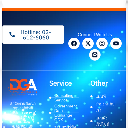
Hotline: 02-
Connect With Us
612-6060
Service
Other
Consulting
แผนที่
Service
สำนักงานพัฒนา
ร่วมงานกับ
Government
รัฐบาลดิจิทัล
เรา
Data
(องค์การมหาชน)
Exchange :
(สพร.) อาคาร
แผนผัง
GDX
สถาบันเพื่อการ
เว็บไซต์
ระบบพอร์ทัล
ยุติธรรมแห่ง