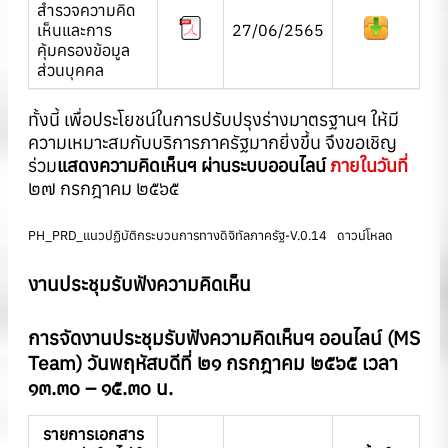
สำรวจความคิด
เห็นและการ
27/06/2565
คุ้มครองข้อมูล
ส่วนบุคคล
ทั้งนี้ เพื่อประโยชน์ในการปรับปรุงร่างมาตรฐานฯ ให้มี
ความเหมาะสมกับบริการภาครัฐมากยิ่งขึ้น จึงขอเชิญ
ร่วม
แสดงความคิดเห็นฯ ผ่านระบบออนไลน์
ภายในวันที่
๒๗ กรกฎาคม ๒๕๖๕
PH_PRD_แนวปฏิบัติกระบวนการทางดิจิทัลภาครัฐ-V.0.14
ดาวน์โหลด
งานประชุมรับฟังความคิดเห็น
การจัด
งานประชุมรับฟังความคิดเห็นฯ ออนไลน์ (MS
Team)
วันพฤหัสบดีที่ ๒๑ กรกฎาคม ๒๕๖๕ เวลา
๑๓.๓๐ – ๑๕.๓๐ น.
รายการเอกสาร