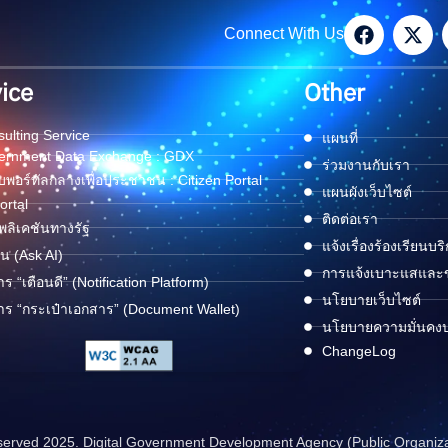
Connect With Us
ice
Other
ulting Service
แผนที่
ernment Data Exchange : GDX
ร่วมงานกับเรา
พอร์ทัลกลางเพื่อประชาชน : Citizen Portal
แผนผังเว็บไซต์
ortal
ติดต่อเรา
ลิเคชันทางรัฐ
แจ้งเรื่องร้องเรียนบร
ด่น (Ask AI)
การแจ้งเบาะแสและข้
าร “เตือนดี” (Notification Platform)
นโยบายเว็บไซต์
าร “กระเป๋าเอกสาร” (Document Wallet)
นโยบายความมั่นคง
ChangeLog
reserved 2025. Digital Government Development Agency (Public Organiz