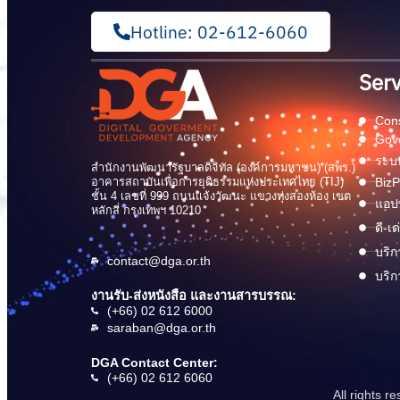
Hotline: 02-612-6060
Serv
Cons
Gov
ระบบ
สำนักงานพัฒนารัฐบาลดิจิทัล (องค์การมหาชน) (สพร.)
อาคารสถาบันเพื่อการยุติธรรมแห่งประเทศไทย (TIJ)
BizP
ชั้น 4 เลขที่ 999 ถนนแจ้งวัฒนะ แขวงทุ่งสองห้อง เขต
แอปพ
หลักสี่ กรุงเทพฯ 10210
ดี-เ
บริก
contact@dga.or.th
บริก
งานรับ-ส่งหนังสือ และงานสารบรรณ:
(+66) 02 612 6000
saraban@dga.or.th
DGA Contact Center:
(+66) 02 612 6060
All rights 