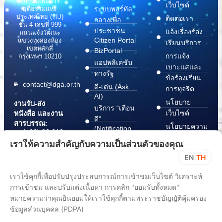
สถาบันเพื่อการ
เว็บไซต์
ระบบพอร์ทัล
ยุติธรรมแห่ง
ประเทศไทย (TIJ)
ติดต่อเรา
กลางเพื่อ
ชั้น 4 เลขที่ 999
ประชาชน :
แจ้งเรื่องร้อง
ถนนแจ้งวัฒนะ
Citizen Portal
แขวงทุ่งสองห้อง
เรียนบริการ
เขตหลักสี่
BizPortal
การแจ้ง
กรุงเทพฯ 10210
แอปพลิเคชัน
เบาะแสและ
ทางรัฐ
ข้อร้องเรียน
contact@dga.or.th
ดี-เด่น (Ask
การทุจริต
AI)
นโยบาย
งานรับ-ส่ง
บริการ “เตือน
เว็บไซต์
หนังสือ และงาน
ดี”
สารบรรณ:
นโยบายความ
(Notification
(+66) 02 612
Platform)
มั่นคง
6000
เราให้ความสำคัญกับความเป็นส่วนตัวของคุณ
บริการ
ปลอดภัย
saraban@dga.or.th
EN
|
TH
“กระเป๋า
สารสนเทศ
DGA Contact
เอกสาร”
ทางไซเบอร์
เราใช้คุกกี้เพื่อปรับปรุงประสบการณ์การเข้าชมเว็บไซต์ วิเคราะห์
Center:
(Document
ChangeLog
การเข้าชม และปรับแต่งเนื้อหา การคลิก "ยอมรับทั้งหมด"
(+66) 02 612
Wallet)
6060
หมายความว่าคุณยินยอมให้เราใช้คุกกี้ตามพระราชบัญญัติคุ้มครอง
ข้อมูลส่วนบุคคล (PDPA)