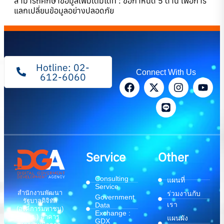
สามารถศึกษาข้อมูลเพิ่มเติมได้ที่ :
ข้อกำหนด 5 ด้าน เพื่อการ
แลกเปลี่ยนข้อมูลอย่างปลอดภัย
Hotline: 02-
Connect With Us
612-6060
Service
Other
Consulting
แผนที่
Service
สำนักงานพัฒนา
ร่วมงานกับ
Government
รัฐบาลดิจิทัล
เรา
Data
(องค์การมหาชน)
Exchange :
(สพร.) อาคาร
แผนผัง
GDX