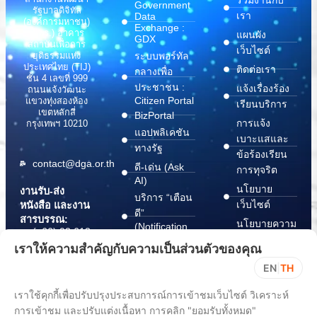
Government
รัฐบาลดิจิทัล
เรา
Data
(องค์การมหาชน)
Exchange :
(สพร.) อาคาร
แผนผัง
GDX
สถาบันเพื่อการ
เว็บไซต์
ระบบพอร์ทัล
ยุติธรรมแห่ง
ประเทศไทย (TIJ)
ติดต่อเรา
กลางเพื่อ
ชั้น 4 เลขที่ 999
ประชาชน :
แจ้งเรื่องร้อง
ถนนแจ้งวัฒนะ
Citizen Portal
แขวงทุ่งสองห้อง
เรียนบริการ
เขตหลักสี่
BizPortal
การแจ้ง
กรุงเทพฯ 10210
แอปพลิเคชัน
เบาะแสและ
ทางรัฐ
ข้อร้องเรียน
contact@dga.or.th
ดี-เด่น (Ask
การทุจริต
AI)
นโยบาย
งานรับ-ส่ง
บริการ “เตือน
เว็บไซต์
หนังสือ และงาน
ดี”
สารบรรณ:
นโยบายความ
(Notification
(+66) 02 612
Platform)
มั่นคง
6000
เราให้ความสำคัญกับความเป็นส่วนตัวของคุณ
บริการ
ปลอดภัย
saraban@dga.or.th
EN
|
TH
“กระเป๋า
สารสนเทศ
DGA Contact
เอกสาร”
ทางไซเบอร์
เราใช้คุกกี้เพื่อปรับปรุงประสบการณ์การเข้าชมเว็บไซต์ วิเคราะห์
Center:
(Document
ChangeLog
การเข้าชม และปรับแต่งเนื้อหา การคลิก "ยอมรับทั้งหมด"
(+66) 02 612
Wallet)