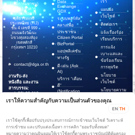
เรา
Data
(องค์การมหาชน)
Exchange :
(สพร.) อาคาร
แผนผัง
GDX
สถาบันเพื่อการ
เว็บไซต์
ระบบพอร์ทัล
ยุติธรรมแห่ง
ประเทศไทย (TIJ)
ติดต่อเรา
กลางเพื่อ
ชั้น 4 เลขที่ 999
ประชาชน :
แจ้งเรื่องร้อง
ถนนแจ้งวัฒนะ
Citizen Portal
แขวงทุ่งสองห้อง
เรียนบริการ
เขตหลักสี่
BizPortal
การแจ้ง
กรุงเทพฯ 10210
แอปพลิเคชัน
เบาะแสและ
ทางรัฐ
ข้อร้องเรียน
contact@dga.or.th
ดี-เด่น (Ask
การทุจริต
AI)
นโยบาย
งานรับ-ส่ง
บริการ “เตือน
เว็บไซต์
หนังสือ และงาน
ดี”
สารบรรณ:
นโยบายความ
(Notification
(+66) 02 612
Platform)
มั่นคง
6000
เราให้ความสำคัญกับความเป็นส่วนตัวของคุณ
บริการ
ปลอดภัย
saraban@dga.or.th
EN
|
TH
“กระเป๋า
สารสนเทศ
DGA Contact
เอกสาร”
ทางไซเบอร์
เราใช้คุกกี้เพื่อปรับปรุงประสบการณ์การเข้าชมเว็บไซต์ วิเคราะห์
Center:
(Document
ChangeLog
การเข้าชม และปรับแต่งเนื้อหา การคลิก "ยอมรับทั้งหมด"
(+66) 02 612
Wallet)
6060
หมายความว่าคุณยินยอมให้เราใช้คุกกี้ตามพระราชบัญญัติคุ้มครอง