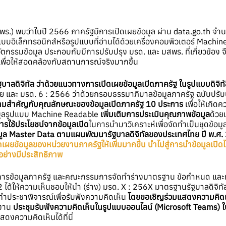
ร.) พบว่าในปี 2566 ภาครัฐมีการเปิดเผยข้อมูล ผ่าน data.go.th จำน
บบอิเล็กทรอนิกส์หรือรูปแบบที่อ่านได้ด้วยเครื่องคอมพิวเตอร์ Machine
นวัตกรรมข้อมูล ประกอบกับมีการปรับปรุง มรด. และ มสพร. ที่เกี่ยวข้
เพื่อให้สอดคล้องกับสถานการณ์จริงมากขึ้น
บาลดิจิทัล ว่าด้วยแนวทางการเปิดเผยข้อมูลเปิดภาครัฐ ในรูปแบบดิจิท
และ มรด. 6 : 2566 ว่าด้วยกรอบธรรมาภิบาลข้อมูลภาครัฐ ฉบับปรับปรุง:
ามสำคัญกับคุณลักษณะของข้อมูลเปิดภาครัฐ 10 ประการ
เพื่อให้เกิด
อมูลรูปแบบ Machine Readable
เพิ่มเติมการประเมินคุณภาพข้อมูล
ด้วย
ารใช้ประโยชน์จากข้อมูลเปิด
ในการนำมาวิเคราะห์เพื่อจัดทำเป็นชุดข้อ
ชุดข้อมูล Master Data ตามแผนพัฒนารัฐบาลดิจิทัลของประเทศไทย ปี พ.
ดเผยข้อมูลของหน่วยงานภาครัฐให้เพิ่มมากขึ้น นำไปสู่การนำข้อมูลเปิ
อย่างมีประสิทธิภาพ
ารข้อมูลภาครัฐ และคณะกรรมการจัดทำร่างมาตรฐาน ข้อกำหนด และห
 ได้ให้ความเห็นชอบให้นำ (ร่าง) มรด. X : 256X มาตรฐานรัฐบาลดิจิทั
ทำประชาพิจารณ์เพื่อรับฟังความคิดเห็น
โดยขอเชิญร่วมแสดงความคิดเ
ดงาน
ประชุมรับฟังความคิดเห็นในรูปแบบออนไลน์ (Microsoft Teams) ใน
งความคิดเห็นได้ที่นี่