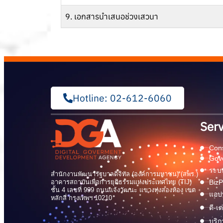
9. เอกสารนำเสนอช่วงเสวนา
Hotline: 02-612-6060
Serv
Cons
Gov
ระบบ
สำนักงานพัฒนารัฐบาลดิจิทัล (องค์การมหาชน) (สพร.)
อาคารสถาบันเพื่อการยุติธรรมแห่งประเทศไทย (TIJ)
BizP
ชั้น 4 เลขที่ 999 ถนนแจ้งวัฒนะ แขวงทุ่งสองห้อง เขต
แอปพ
หลักสี่ กรุงเทพฯ 10210
ดี-เ
บริก