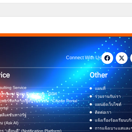
Connect With Us
ice
Other
ulting Service
แผนที่
ernment Data Exchange : GDX
ร่วมงานกับเรา
พอร์ทัลกลางเพื่อประชาชน : Citizen Portal
แผนผังเว็บไซต์
ortal
ติดต่อเรา
ลิเคชันทางรัฐ
แจ้งเรื่องร้องเรียนบร
ด่น (Ask AI)
การแจ้งเบาะแสและข้
าร “เตือนดี” (Notification Platform)