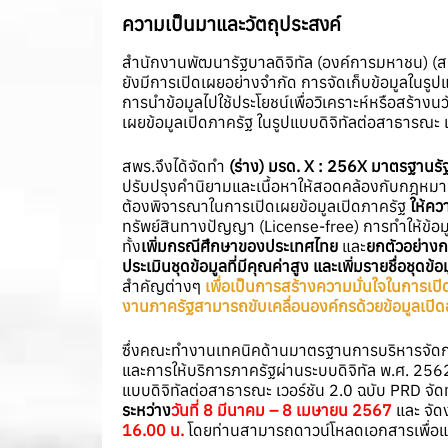
ความเป็นมาและวัตถุประสงค์
สำนักงานพัฒนารัฐบาลดิจิทัล (องค์การมหาชน) (สพ
ยังมีการเปิดเผยอย่างจำกัด การจัดเก็บข้อมูลในรูปแ
การนำข้อมูลไปใช้ประโยชน์เพื่อวิเคราะห์หรือสร้าง
เผยข้อมูลเปิดภาครัฐ ในรูปแบบดิจิทัลต่อสาธารณะ 
สพร.จึงได้จัดทำ
(ร่าง) มรด. X : 256X มาตรฐานรัฐ
ปรับปรุงคำนิยามและเนื้อหาให้สอดคล้องกับกฎหมาย 
ต้องพิจารณาในการเปิดเผยข้อมูลเปิดภาครัฐ
ให้คว
ทรัพย์สินทางปัญญา (License-free) การทำให้ข้
ทั้ง
เพิ่มกรณีศึกษาของประเทศไทย
และ
ยกตัวอย่างก
ประเมินชุดข้อมูลที่มีคุณค่าสูง และเพิ่มรายชื่อ
สำคัญต่างๆ
เพื่อเป็นการสร้างความมั่นใจในการเปิ
งานภาครัฐสามารถขับเคลื่อนองค์กรด้วยข้อมูลเปิด
ซึ่งคณะทำงานเทคนิคด้านมาตรฐานการบริหารจัดก
และการให้บริการภาครัฐผ่านระบบดิจิทัล พ.ศ. 2562
แบบดิจิทัลต่อสาธารณะ เวอร์ชัน 2.0 ฉบับ PRD จัด
ระหว่าง
วันที่ 8 มีนาคม – 8 เมษายน 2567
และ จั
16.00 น.
โดยท่านสามารถดาวน์โหลดเอกสารเพื่อแสด