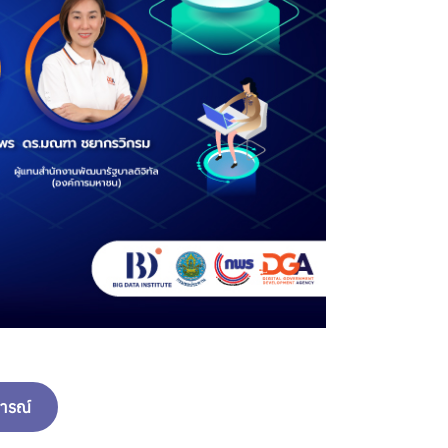
จารณ์