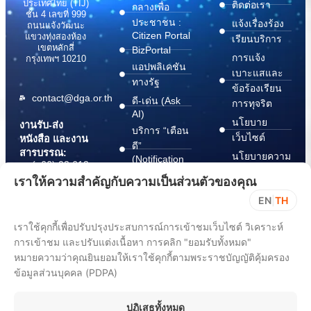
ประเทศไทย (TIJ)
ติดต่อเรา
กลางเพื่อ
ชั้น 4 เลขที่ 999
ประชาชน :
แจ้งเรื่องร้อง
ถนนแจ้งวัฒนะ
Citizen Portal
แขวงทุ่งสองห้อง
เรียนบริการ
เขตหลักสี่
BizPortal
การแจ้ง
กรุงเทพฯ 10210
แอปพลิเคชัน
เบาะแสและ
ทางรัฐ
ข้อร้องเรียน
contact@dga.or.th
ดี-เด่น (Ask
การทุจริต
AI)
นโยบาย
งานรับ-ส่ง
บริการ “เตือน
เว็บไซต์
หนังสือ และงาน
ดี”
สารบรรณ:
นโยบายความ
(Notification
(+66) 02 612
Platform)
มั่นคง
6000
เราให้ความสำคัญกับความเป็นส่วนตัวของคุณ
บริการ
ปลอดภัย
saraban@dga.or.th
EN
|
TH
“กระเป๋า
สารสนเทศ
DGA Contact
เอกสาร”
ทางไซเบอร์
เราใช้คุกกี้เพื่อปรับปรุงประสบการณ์การเข้าชมเว็บไซต์ วิเคราะห์
Center:
(Document
ChangeLog
(+66) 02 612
Wallet)
การเข้าชม และปรับแต่งเนื้อหา การคลิก "ยอมรับทั้งหมด"
6060
หมายความว่าคุณยินยอมให้เราใช้คุกกี้ตามพระราชบัญญัติคุ้มครอง
ข้อมูลส่วนบุคคล (PDPA)
ปฏิเสธทั้งหมด