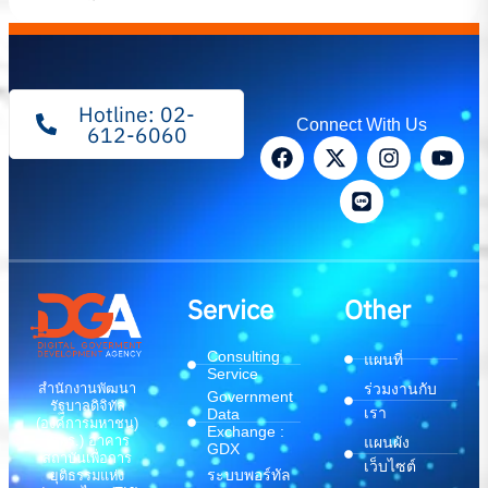
Hotline: 02-
Connect With Us
612-6060
Service
Other
Consulting
แผนที่
Service
สำนักงานพัฒนา
ร่วมงานกับ
Government
รัฐบาลดิจิทัล
เรา
Data
(องค์การมหาชน)
Exchange :
(สพร.) อาคาร
แผนผัง
GDX
สถาบันเพื่อการ
เว็บไซต์
ระบบพอร์ทัล
ยุติธรรมแห่ง