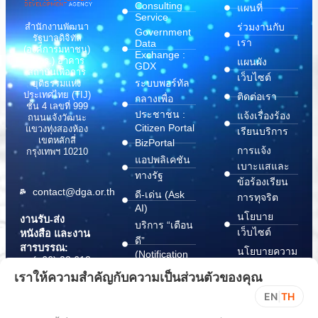
Consulting
แผนที่
Service
สำนักงานพัฒนา
ร่วมงานกับ
Government
รัฐบาลดิจิทัล
เรา
Data
(องค์การมหาชน)
Exchange :
(สพร.) อาคาร
แผนผัง
GDX
สถาบันเพื่อการ
เว็บไซต์
ระบบพอร์ทัล
ยุติธรรมแห่ง
ประเทศไทย (TIJ)
ติดต่อเรา
กลางเพื่อ
ชั้น 4 เลขที่ 999
ประชาชน :
แจ้งเรื่องร้อง
ถนนแจ้งวัฒนะ
Citizen Portal
แขวงทุ่งสองห้อง
เรียนบริการ
เขตหลักสี่
BizPortal
การแจ้ง
กรุงเทพฯ 10210
แอปพลิเคชัน
เบาะแสและ
ทางรัฐ
ข้อร้องเรียน
contact@dga.or.th
ดี-เด่น (Ask
การทุจริต
AI)
นโยบาย
งานรับ-ส่ง
บริการ “เตือน
เว็บไซต์
หนังสือ และงาน
ดี”
สารบรรณ:
นโยบายความ
(Notification
(+66) 02 612
Platform)
มั่นคง
6000
เราให้ความสำคัญกับความเป็นส่วนตัวของคุณ
บริการ
ปลอดภัย
saraban@dga.or.th
EN
|
TH
“กระเป๋า
สารสนเทศ
DGA Contact
เอกสาร”
ทางไซเบอร์