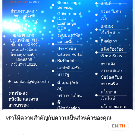
Consulting
แผนที่
Service
สำนักงานพัฒนา
ร่วมงานกับ
Government
รัฐบาลดิจิทัล
เรา
Data
(องค์การมหาชน)
Exchange :
(สพร.) อาคาร
แผนผัง
GDX
สถาบันเพื่อการ
เว็บไซต์
ระบบพอร์ทัล
ยุติธรรมแห่ง
ประเทศไทย (TIJ)
ติดต่อเรา
กลางเพื่อ
ชั้น 4 เลขที่ 999
ประชาชน :
แจ้งเรื่องร้อง
ถนนแจ้งวัฒนะ
Citizen Portal
แขวงทุ่งสองห้อง
เรียนบริการ
เขตหลักสี่
BizPortal
การแจ้ง
กรุงเทพฯ 10210
แอปพลิเคชัน
เบาะแสและ
ทางรัฐ
ข้อร้องเรียน
contact@dga.or.th
ดี-เด่น (Ask
การทุจริต
AI)
นโยบาย
งานรับ-ส่ง
บริการ “เตือน
เว็บไซต์
หนังสือ และงาน
ดี”
สารบรรณ:
นโยบายความ
(Notification
(+66) 02 612
Platform)
มั่นคง
6000
เราให้ความสำคัญกับความเป็นส่วนตัวของคุณ
บริการ
ปลอดภัย
saraban@dga.or.th
EN
|
TH
“กระเป๋า
สารสนเทศ
DGA Contact
เอกสาร”
ทางไซเบอร์