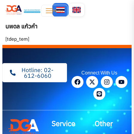
Menu
นพดล แก้วคำ
[tdep_tem]
Hotline: 02-
Connect With Us
612-6060
Service
Other