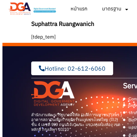
หน้าแรก
มาตรฐาน
Suphattra Ruangwanich
[tdep_tem]
Hotline: 02-612-6060
Serv
Cons
Gov
ระบบ
สำนักงานพัฒนารัฐบาลดิจิทัล (องค์การมหาชน) (สพร.)
อาคารสถาบันเพื่อการยุติธรรมแห่งประเทศไทย (TIJ)
BizP
ชั้น 4 เลขที่ 999 ถนนแจ้งวัฒนะ แขวงทุ่งสองห้อง เขต
แอปพ
หลักสี่ กรุงเทพฯ 10210
ดี-เ