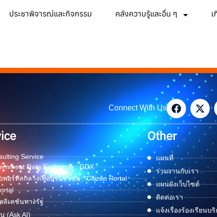
ประชาพิจารณ์และกิจกรรม
คลังความรู้และอื่น ๆ
เ
Connect With Us
ice
Other
ulting Service
แผนที่
ernment Data Exchange : GDX
ร่วมงานกับเรา
พอร์ทัลกลางเพื่อประชาชน : Citizen Portal
แผนผังเว็บไซต์
ortal
ติดต่อเรา
ลิเคชันทางรัฐ
แจ้งเรื่องร้องเรียนบร
ด่น (Ask AI)