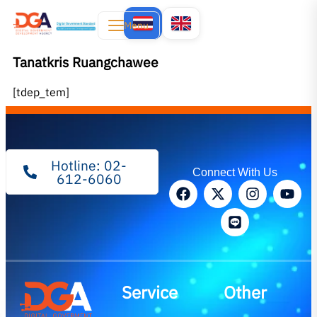
Menu
Tanatkris Ruangchawee
[tdep_tem]
Hotline: 02-
Connect With Us
612-6060
Service
Other