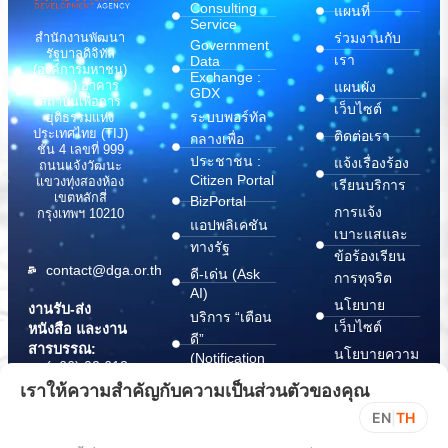
Consulting
แผนที่
Service
สำนักงานพัฒนา
ร่วมงานกับ
Government
รัฐบาลดิจิทัล
เรา
Data
(องค์การมหาชน)
Exchange :
(สพร.) อาคาร
แผนผัง
GDX
สถาบันเพื่อการ
เว็บไซต์
ระบบพอร์ทัล
ยุติธรรมแห่ง
ประเทศไทย (TIJ)
ติดต่อเรา
กลางเพื่อ
ชั้น 4 เลขที่ 999
ประชาชน :
แจ้งเรื่องร้อง
ถนนแจ้งวัฒนะ
Citizen Portal
แขวงทุ่งสองห้อง
เรียนบริการ
เขตหลักสี่
BizPortal
การแจ้ง
กรุงเทพฯ 10210
แอปพลิเคชัน
เบาะแสและ
ทางรัฐ
ข้อร้องเรียน
contact@dga.or.th
ดี-เด่น (Ask
การทุจริต
AI)
นโยบาย
งานรับ-ส่ง
บริการ “เตือน
เว็บไซต์
หนังสือ และงาน
ดี”
สารบรรณ:
นโยบายความ
(Notification
(+66) 02 612
Platform)
มั่นคง
6000
เราให้ความสำคัญกับความเป็นส่วนตัวของคุณ
บริการ
ปลอดภัย
saraban@dga.or.th
EN
|
TH
“กระเป๋า
สารสนเทศ
DGA Contact
เอกสาร”
ทางไซเบอร์