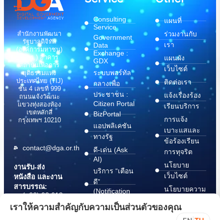
Consulting
แผนที่
Service
สำนักงานพัฒนา
ร่วมงานกับ
Government
รัฐบาลดิจิทัล
เรา
Data
(องค์การมหาชน)
Exchange :
(สพร.) อาคาร
แผนผัง
GDX
สถาบันเพื่อการ
เว็บไซต์
ระบบพอร์ทัล
ยุติธรรมแห่ง
ประเทศไทย (TIJ)
ติดต่อเรา
กลางเพื่อ
ชั้น 4 เลขที่ 999
ประชาชน :
แจ้งเรื่องร้อง
ถนนแจ้งวัฒนะ
Citizen Portal
แขวงทุ่งสองห้อง
เรียนบริการ
เขตหลักสี่
BizPortal
การแจ้ง
กรุงเทพฯ 10210
แอปพลิเคชัน
เบาะแสและ
ทางรัฐ
ข้อร้องเรียน
contact@dga.or.th
ดี-เด่น (Ask
การทุจริต
AI)
นโยบาย
งานรับ-ส่ง
บริการ “เตือน
เว็บไซต์
หนังสือ และงาน
ดี”
สารบรรณ:
นโยบายความ
(Notification
(+66) 02 612
Platform)
มั่นคง
6000
เราให้ความสำคัญกับความเป็นส่วนตัวของคุณ
บริการ
ปลอดภัย
saraban@dga.or.th