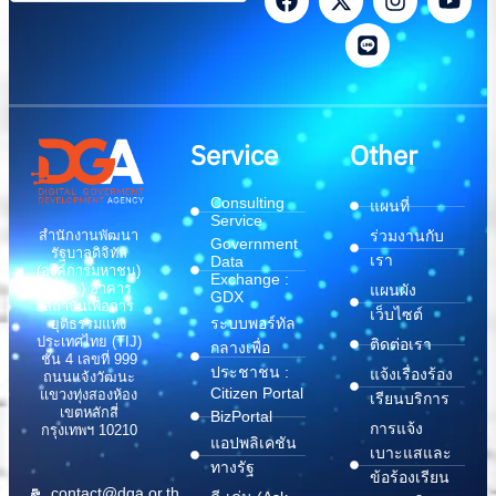
Service
Other
Consulting
แผนที่
Service
สำนักงานพัฒนา
ร่วมงานกับ
Government
รัฐบาลดิจิทัล
เรา
Data
(องค์การมหาชน)
Exchange :
(สพร.) อาคาร
แผนผัง
GDX
สถาบันเพื่อการ
เว็บไซต์
ระบบพอร์ทัล
ยุติธรรมแห่ง
ประเทศไทย (TIJ)
ติดต่อเรา
กลางเพื่อ
ชั้น 4 เลขที่ 999
ประชาชน :
แจ้งเรื่องร้อง
ถนนแจ้งวัฒนะ
Citizen Portal
แขวงทุ่งสองห้อง
เรียนบริการ
เขตหลักสี่
BizPortal
การแจ้ง
กรุงเทพฯ 10210
แอปพลิเคชัน
เบาะแสและ
ทางรัฐ
ข้อร้องเรียน
contact@dga.or.th