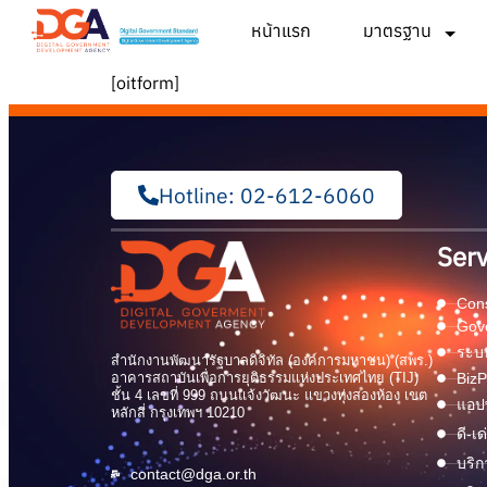
หน้าแรก
มาตรฐาน
[oitform]
Hotline: 02-612-6060
Serv
Cons
Gov
ระบบ
สำนักงานพัฒนารัฐบาลดิจิทัล (องค์การมหาชน) (สพร.)
อาคารสถาบันเพื่อการยุติธรรมแห่งประเทศไทย (TIJ)
BizP
ชั้น 4 เลขที่ 999 ถนนแจ้งวัฒนะ แขวงทุ่งสองห้อง เขต
แอปพ
หลักสี่ กรุงเทพฯ 10210
ดี-เ
บริก
contact@dga.or.th