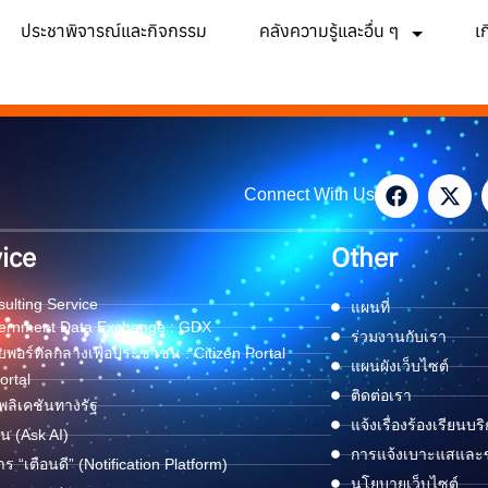
ประชาพิจารณ์และกิจกรรม
คลังความรู้และอื่น ๆ
เ
Connect With Us
ice
Other
ulting Service
แผนที่
ernment Data Exchange : GDX
ร่วมงานกับเรา
พอร์ทัลกลางเพื่อประชาชน : Citizen Portal
แผนผังเว็บไซต์
ortal
ติดต่อเรา
ลิเคชันทางรัฐ
แจ้งเรื่องร้องเรียนบร
ด่น (Ask AI)
การแจ้งเบาะแสและข้
าร “เตือนดี” (Notification Platform)
นโยบายเว็บไซต์