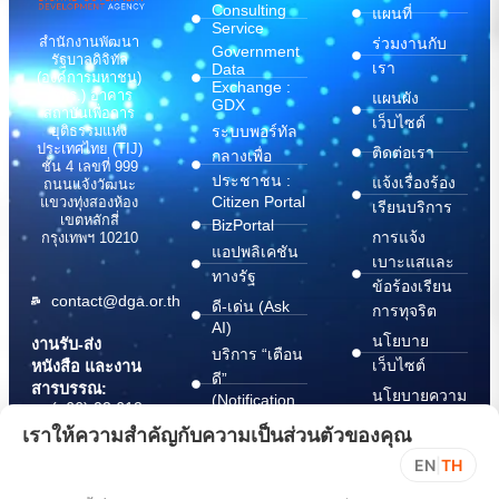
Consulting
แผนที่
Service
สำนักงานพัฒนา
ร่วมงานกับ
Government
รัฐบาลดิจิทัล
เรา
Data
(องค์การมหาชน)
Exchange :
(สพร.) อาคาร
แผนผัง
GDX
สถาบันเพื่อการ
เว็บไซต์
ระบบพอร์ทัล
ยุติธรรมแห่ง
ประเทศไทย (TIJ)
ติดต่อเรา
กลางเพื่อ
ชั้น 4 เลขที่ 999
ประชาชน :
แจ้งเรื่องร้อง
ถนนแจ้งวัฒนะ
Citizen Portal
แขวงทุ่งสองห้อง
เรียนบริการ
เขตหลักสี่
BizPortal
การแจ้ง
กรุงเทพฯ 10210
แอปพลิเคชัน
เบาะแสและ
ทางรัฐ
ข้อร้องเรียน
contact@dga.or.th
ดี-เด่น (Ask
การทุจริต
AI)
นโยบาย
งานรับ-ส่ง
บริการ “เตือน
เว็บไซต์
หนังสือ และงาน
ดี”
สารบรรณ:
นโยบายความ
(Notification
(+66) 02 612
Platform)
มั่นคง
6000
เราให้ความสำคัญกับความเป็นส่วนตัวของคุณ
บริการ
ปลอดภัย
saraban@dga.or.th
EN
|
TH
“กระเป๋า
สารสนเทศ
DGA Contact
เอกสาร”
ทางไซเบอร์