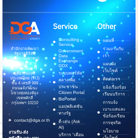
Service
Other
Consulting
แผนที่
Service
สำนักงานพัฒนา
ร่วมงานกับ
Government
รัฐบาลดิจิทัล
เรา
Data
(องค์การมหาชน)
Exchange :
(สพร.) อาคาร
แผนผัง
GDX
สถาบันเพื่อการ
เว็บไซต์
ระบบพอร์ทัล
ยุติธรรมแห่ง
ประเทศไทย (TIJ)
ติดต่อเรา
กลางเพื่อ
ชั้น 4 เลขที่ 999
ประชาชน :
แจ้งเรื่องร้อง
ถนนแจ้งวัฒนะ
Citizen Portal
แขวงทุ่งสองห้อง
เรียนบริการ
เขตหลักสี่
BizPortal
การแจ้ง
กรุงเทพฯ 10210
แอปพลิเคชัน
เบาะแสและ
ทางรัฐ
ข้อร้องเรียน
contact@dga.or.th
ดี-เด่น (Ask
การทุจริต
AI)
นโยบาย
งานรับ-ส่ง
บริการ “เตือน
เว็บไซต์