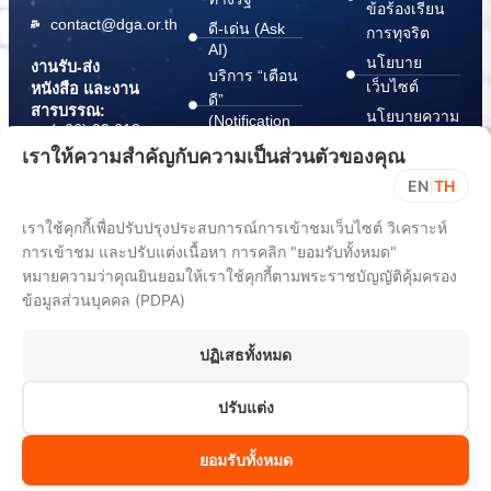
ข้อร้องเรียน
contact@dga.or.th
ดี-เด่น (Ask
การทุจริต
AI)
นโยบาย
งานรับ-ส่ง
บริการ “เตือน
เว็บไซต์
หนังสือ และงาน
ดี”
สารบรรณ:
นโยบายความ
(Notification
(+66) 02 612
Platform)
มั่นคง
6000
เราให้ความสำคัญกับความเป็นส่วนตัวของคุณ
บริการ
ปลอดภัย
saraban@dga.or.th
EN
|
TH
“กระเป๋า
สารสนเทศ
DGA Contact
เอกสาร”
ทางไซเบอร์
เราใช้คุกกี้เพื่อปรับปรุงประสบการณ์การเข้าชมเว็บไซต์ วิเคราะห์
Center:
(Document
ChangeLog
(+66) 02 612
การเข้าชม และปรับแต่งเนื้อหา การคลิก "ยอมรับทั้งหมด"
Wallet)
6060
หมายความว่าคุณยินยอมให้เราใช้คุกกี้ตามพระราชบัญญัติคุ้มครอง
ข้อมูลส่วนบุคคล (PDPA)
ปฏิเสธทั้งหมด
ปรับแต่ง
All rights reserved 2025. Digital Government Development Agency
(Public Organization) (DGA)
ยอมรับทั้งหมด