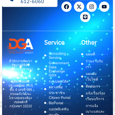
612-6060
Service
Other
Consulting
แผนที่
Service
สำนักงานพัฒนา
ร่วมงานกับ
Government
รัฐบาลดิจิทัล
เรา
Data
(องค์การมหาชน)
Exchange :
(สพร.) อาคาร
แผนผัง
GDX
สถาบันเพื่อการ
เว็บไซต์
ระบบพอร์ทัล
ยุติธรรมแห่ง
ประเทศไทย (TIJ)
ติดต่อเรา
กลางเพื่อ
ชั้น 4 เลขที่ 999
ประชาชน :
แจ้งเรื่องร้อง
ถนนแจ้งวัฒนะ
Citizen Portal
แขวงทุ่งสองห้อง
เรียนบริการ
เขตหลักสี่
BizPortal
การแจ้ง
กรุงเทพฯ 10210
แอปพลิเคชัน
เบาะแสและ
ทางรัฐ