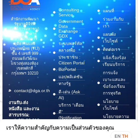
Consulting
แผนที่
Service
สำนักงานพัฒนา
ร่วมงานกับ
Government
รัฐบาลดิจิทัล
เรา
Data
(องค์การมหาชน)
Exchange :
(สพร.) อาคาร
แผนผัง
GDX
สถาบันเพื่อการ
เว็บไซต์
ระบบพอร์ทัล
ยุติธรรมแห่ง
ประเทศไทย (TIJ)
ติดต่อเรา
กลางเพื่อ
ชั้น 4 เลขที่ 999
ประชาชน :
แจ้งเรื่องร้อง
ถนนแจ้งวัฒนะ
Citizen Portal
แขวงทุ่งสองห้อง
เรียนบริการ
เขตหลักสี่
BizPortal
การแจ้ง
กรุงเทพฯ 10210
แอปพลิเคชัน
เบาะแสและ
ทางรัฐ
ข้อร้องเรียน
contact@dga.or.th
ดี-เด่น (Ask
การทุจริต
AI)
นโยบาย
งานรับ-ส่ง
บริการ “เตือน
เว็บไซต์
หนังสือ และงาน
ดี”
สารบรรณ:
นโยบายความ
(Notification
(+66) 02 612
Platform)
มั่นคง
6000
เราให้ความสำคัญกับความเป็นส่วนตัวของคุณ
บริการ
ปลอดภัย
saraban@dga.or.th
EN
|
TH
“กระเป๋า
สารสนเทศ