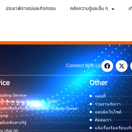
ประชาพิจารณ์และกิจกรรม
คลังความรู้และอื่น ๆ
เ
Connect With Us
ice
Other
ulting Service
แผนที่
ernment Data Exchange : GDX
ร่วมงานกับเรา
พอร์ทัลกลางเพื่อประชาชน : Citizen Portal
แผนผังเว็บไซต์
ortal
ติดต่อเรา
ลิเคชันทางรัฐ
แจ้งเรื่องร้องเรียนบร
ด่น (Ask AI)