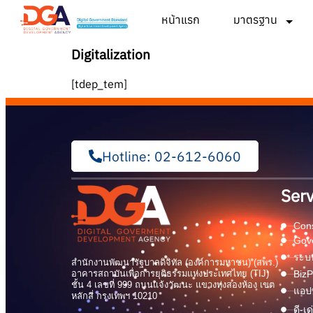
หน้าแรก
มาตรฐาน
Digitalization
[tdep_tem]
Hotline: 02-612-6060
Serv
Cons
Gov
ระบบ
สำนักงานพัฒนารัฐบาลดิจิทัล (องค์การมหาชน) (สพร.)
อาคารสถาบันเพื่อการยุติธรรมแห่งประเทศไทย (TIJ)
BizP
ชั้น 4 เลขที่ 999 ถนนแจ้งวัฒนะ แขวงทุ่งสองห้อง เขต
แอปพ
หลักสี่ กรุงเทพฯ 10210
ดี-เ