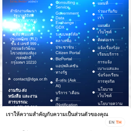
Consulting
แผนที่
Service
สำนักงานพัฒนา
ร่วมงานกับ
Government
รัฐบาลดิจิทัล
เรา
Data
(องค์การมหาชน)
Exchange :
(สพร.) อาคาร
แผนผัง
GDX
สถาบันเพื่อการ
เว็บไซต์
ระบบพอร์ทัล
ยุติธรรมแห่ง
ประเทศไทย (TIJ)
ติดต่อเรา
กลางเพื่อ
ชั้น 4 เลขที่ 999
ประชาชน :
แจ้งเรื่องร้อง
ถนนแจ้งวัฒนะ
Citizen Portal
แขวงทุ่งสองห้อง
เรียนบริการ
เขตหลักสี่
BizPortal
การแจ้ง
กรุงเทพฯ 10210
แอปพลิเคชัน
เบาะแสและ
ทางรัฐ
ข้อร้องเรียน
contact@dga.or.th
ดี-เด่น (Ask
การทุจริต
AI)
นโยบาย
งานรับ-ส่ง
บริการ “เตือน
เว็บไซต์
หนังสือ และงาน
ดี”
สารบรรณ:
นโยบายความ
(Notification
(+66) 02 612
Platform)
มั่นคง
6000
เราให้ความสำคัญกับความเป็นส่วนตัวของคุณ
บริการ
ปลอดภัย
saraban@dga.or.th
EN
|
TH
“กระเป๋า
สารสนเทศ
DGA Contact
เอกสาร”
ทางไซเบอร์