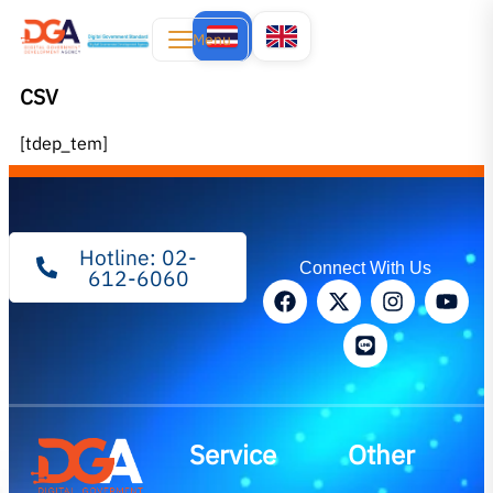
Menu
CSV
[tdep_tem]
Hotline: 02-
Connect With Us
612-6060
Service
Other