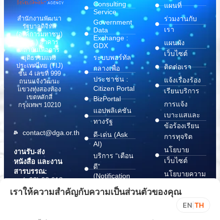
Consulting
แผนที่
Service
สำนักงานพัฒนา
ร่วมงานกับ
Government
รัฐบาลดิจิทัล
เรา
Data
(องค์การมหาชน)
Exchange :
(สพร.) อาคาร
แผนผัง
GDX
สถาบันเพื่อการ
เว็บไซต์
ระบบพอร์ทัล
ยุติธรรมแห่ง
ประเทศไทย (TIJ)
ติดต่อเรา
กลางเพื่อ
ชั้น 4 เลขที่ 999
ประชาชน :
แจ้งเรื่องร้อง
ถนนแจ้งวัฒนะ
Citizen Portal
แขวงทุ่งสองห้อง
เรียนบริการ
เขตหลักสี่
BizPortal
การแจ้ง
กรุงเทพฯ 10210
แอปพลิเคชัน
เบาะแสและ
ทางรัฐ
ข้อร้องเรียน
contact@dga.or.th
ดี-เด่น (Ask
การทุจริต
AI)
นโยบาย
งานรับ-ส่ง
บริการ “เตือน
เว็บไซต์
หนังสือ และงาน
ดี”
สารบรรณ:
นโยบายความ
(Notification
(+66) 02 612
Platform)
มั่นคง
6000
เราให้ความสำคัญกับความเป็นส่วนตัวของคุณ
บริการ
ปลอดภัย
saraban@dga.or.th
EN
|
TH
“กระเป๋า
สารสนเทศ
DGA Contact
เอกสาร”
ทางไซเบอร์