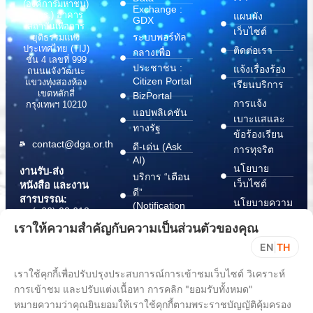
(องค์การมหาชน)
Exchange :
(สพร.) อาคาร
แผนผัง
GDX
สถาบันเพื่อการ
เว็บไซต์
ระบบพอร์ทัล
ยุติธรรมแห่ง
ประเทศไทย (TIJ)
ติดต่อเรา
กลางเพื่อ
ชั้น 4 เลขที่ 999
ประชาชน :
แจ้งเรื่องร้อง
ถนนแจ้งวัฒนะ
Citizen Portal
แขวงทุ่งสองห้อง
เรียนบริการ
เขตหลักสี่
BizPortal
การแจ้ง
กรุงเทพฯ 10210
แอปพลิเคชัน
เบาะแสและ
ทางรัฐ
ข้อร้องเรียน
contact@dga.or.th
ดี-เด่น (Ask
การทุจริต
AI)
นโยบาย
งานรับ-ส่ง
บริการ “เตือน
เว็บไซต์
หนังสือ และงาน
ดี”
สารบรรณ:
นโยบายความ
(Notification
(+66) 02 612
Platform)
มั่นคง
6000
เราให้ความสำคัญกับความเป็นส่วนตัวของคุณ
บริการ
ปลอดภัย
saraban@dga.or.th
EN
|
TH
“กระเป๋า
สารสนเทศ
DGA Contact
เอกสาร”
ทางไซเบอร์
เราใช้คุกกี้เพื่อปรับปรุงประสบการณ์การเข้าชมเว็บไซต์ วิเคราะห์
Center:
(Document
ChangeLog
(+66) 02 612
การเข้าชม และปรับแต่งเนื้อหา การคลิก "ยอมรับทั้งหมด"
Wallet)
6060
หมายความว่าคุณยินยอมให้เราใช้คุกกี้ตามพระราชบัญญัติคุ้มครอง