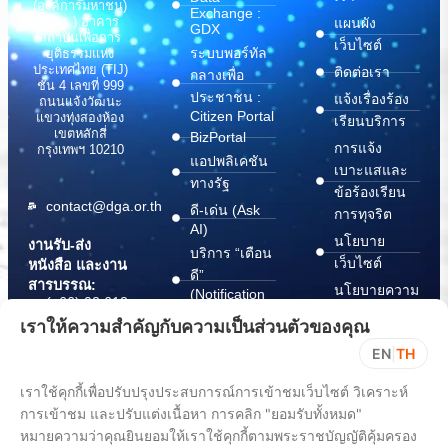
(องค์การมหาชน)
Exchange :
(สพร.) อาคาร
แผนผัง
GDX
สถาบันเพื่อการ
เว็บไซต์
ระบบพอร์ทัล
ยุติธรรมแห่ง
ประเทศไทย (TIJ)
ติดต่อเรา
กลางเพื่อ
ชั้น 4 เลขที่ 999
ประชาชน :
แจ้งเรื่องร้อง
ถนนแจ้งวัฒนะ
Citizen Portal
แขวงทุ่งสองห้อง
เรียนบริการ
เขตหลักสี่
BizPortal
การแจ้ง
กรุงเทพฯ 10210
แอปพลิเคชัน
เบาะแสและ
ทางรัฐ
ข้อร้องเรียน
contact@dga.or.th
ดี-เด่น (Ask
การทุจริต
AI)
นโยบาย
งานรับ-ส่ง
บริการ “เตือน
เว็บไซต์
หนังสือ และงาน
ดี”
สารบรรณ:
นโยบายความ
(Notification
(+66) 02 612
Platform)
มั่นคง
6000
เราให้ความสำคัญกับความเป็นส่วนตัวของคุณ
บริการ
ปลอดภัย
saraban@dga.or.th
EN
|
TH
“กระเป๋า
สารสนเทศ
DGA Contact
เอกสาร”
ทางไซเบอร์
เราใช้คุกกี้เพื่อปรับปรุงประสบการณ์การเข้าชมเว็บไซต์ วิเคราะห์
Center:
(Document
ChangeLog
(+66) 02 612
การเข้าชม และปรับแต่งเนื้อหา การคลิก "ยอมรับทั้งหมด"
Wallet)
6060
หมายความว่าคุณยินยอมให้เราใช้คุกกี้ตามพระราชบัญญัติคุ้มครอง