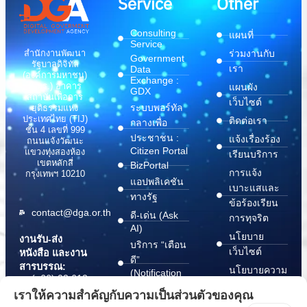
Service
Other
Consulting
แผนที่
Service
สำนักงานพัฒนา
ร่วมงานกับ
Government
รัฐบาลดิจิทัล
เรา
Data
(องค์การมหาชน)
Exchange :
(สพร.) อาคาร
แผนผัง
GDX
สถาบันเพื่อการ
เว็บไซต์
ระบบพอร์ทัล
ยุติธรรมแห่ง
ประเทศไทย (TIJ)
ติดต่อเรา
กลางเพื่อ
ชั้น 4 เลขที่ 999
ประชาชน :
แจ้งเรื่องร้อง
ถนนแจ้งวัฒนะ
Citizen Portal
แขวงทุ่งสองห้อง
เรียนบริการ
เขตหลักสี่
BizPortal
การแจ้ง
กรุงเทพฯ 10210
แอปพลิเคชัน
เบาะแสและ
ทางรัฐ
ข้อร้องเรียน
contact@dga.or.th
ดี-เด่น (Ask
การทุจริต
AI)
นโยบาย
งานรับ-ส่ง
บริการ “เตือน
เว็บไซต์
หนังสือ และงาน
ดี”
สารบรรณ:
นโยบายความ
(Notification
(+66) 02 612
Platform)
มั่นคง
6000
เราให้ความสำคัญกับความเป็นส่วนตัวของคุณ
บริการ
ปลอดภัย
saraban@dga.or.th