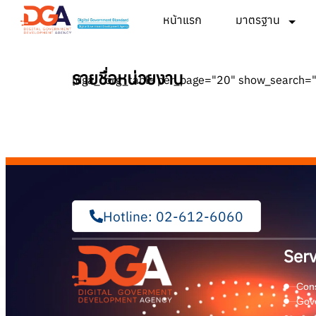
หน้าแรก
มาตรฐาน
รายชื่อหน่วยงาน
[dga_corg_table per_page="20" show_search="
Hotline: 02-612-6060
Serv
Cons
Gov