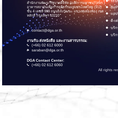
ระบบ
สำนักงานพัฒนารัฐบาลดิจิทัล (องค์การมหาชน) (สพร.)
อาคารสถาบันเพื่อการยุติธรรมแห่งประเทศไทย (TIJ)
BizP
ชั้น 4 เลขที่ 999 ถนนแจ้งวัฒนะ แขวงทุ่งสองห้อง เขต
แอปพ
หลักสี่ กรุงเทพฯ 10210
ดี-เ
บริก
contact@dga.or.th
บริก
งานรับ-ส่งหนังสือ และงานสารบรรณ:
(+66) 02 612 6000
saraban@dga.or.th
DGA Contact Center:
(+66) 02 612 6060
All rights 