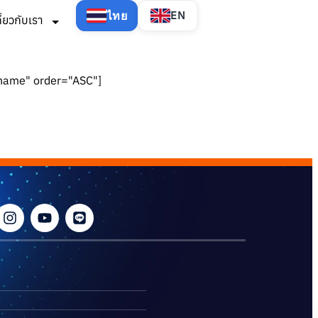
ไทย
EN
กี่ยวกับเรา
"name" order="ASC"]